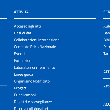
ATTIVITÀ
SER
Accesso agli atti
Aul
Basi di dati
Ban
Collaborazioni internazionali
Bibl
Comitato Etico Nazionale
Patr
Eventi
Tari
Formazione
Laboratori di riferimento
ATT
Linee guida
Organismo Notificato
Atti
Progetti
Pubblicazioni
Registri e sorveglianze
ACC
Ricerca collaboratori