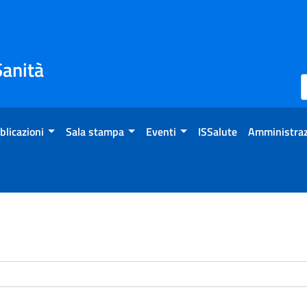
Sanità
blicazioni
Sala stampa
Eventi
ISSalute
Amministraz
enti