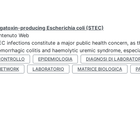
gatoxin-producing Escherichia coli (STEC)
ntenuto Web
C infections constitute a major public health concern, as t
morrhagic colitis and haemolytic uremic syndrome, especia
CONTROLLO
EPIDEMIOLOGIA
DIAGNOSI DI LABORATO
NETWORK
LABORATORIO
MATRICE BIOLOGICA
P