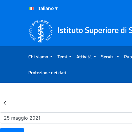
Salta al Contenuto
Salta al Footer
Istituto Superiore di 
Chi siamo
Temi
Attività
Servizi
Pub
Protezione dei dati
Risultati della Ricerca - Ev