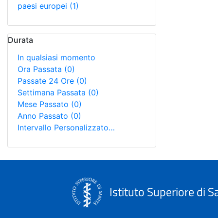
paesi europei
(1)
Durata
In qualsiasi momento
Ora Passata
(0)
Passate 24 Ore
(0)
Settimana Passata
(0)
Mese Passato
(0)
Anno Passato
(0)
Intervallo Personalizzato…
Istituto Superiore di S