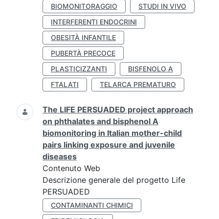
BIOMONITORAGGIO
STUDI IN VIVO
INTERFERENTI ENDOCRINI
OBESITÀ INFANTILE
PUBERTÀ PRECOCE
PLASTICIZZANTI
BISFENOLO A
FTALATI
TELARCA PREMATURO
The LIFE PERSUADED project approach
on phthalates and bisphenol A
biomonitoring in Italian mother-child
pairs linking exposure and juvenile
diseases
Contenuto Web
Descrizione generale del progetto Life
PERSUADED
CONTAMINANTI CHIMICI