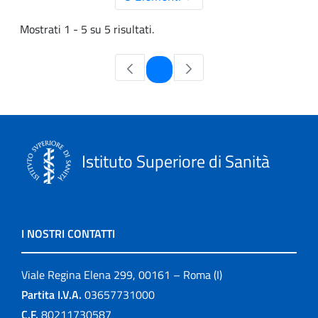
Mostrati 1 - 5 su 5 risultati.
Pagina
1
Istituto Superiore di Sanità
I NOSTRI CONTATTI
Viale Regina Elena 299, 00161 – Roma (I)
Partita I.V.A.
03657731000
C.F.
80211730587