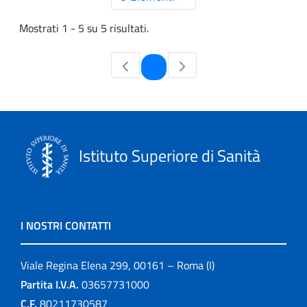
Mostrati 1 - 5 su 5 risultati.
Pagina
1
Istituto Superiore di Sanità
I NOSTRI CONTATTI
Viale Regina Elena 299, 00161 – Roma (I)
Partita I.V.A.
03657731000
C.F.
80211730587