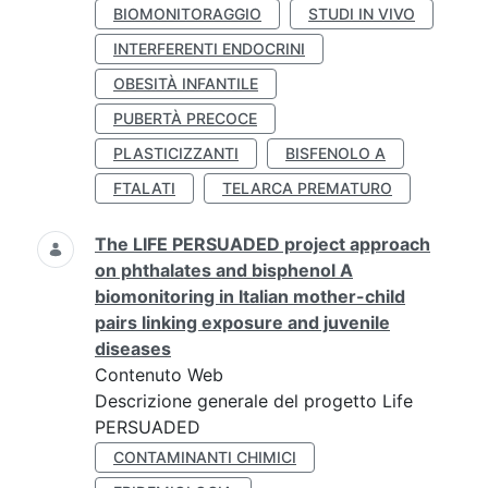
BIOMONITORAGGIO
STUDI IN VIVO
INTERFERENTI ENDOCRINI
OBESITÀ INFANTILE
PUBERTÀ PRECOCE
PLASTICIZZANTI
BISFENOLO A
FTALATI
TELARCA PREMATURO
The LIFE PERSUADED project approach
on phthalates and bisphenol A
biomonitoring in Italian mother-child
pairs linking exposure and juvenile
diseases
Contenuto Web
Descrizione generale del progetto Life
PERSUADED
CONTAMINANTI CHIMICI