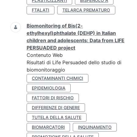
PLASTICIZZANTI
BISFENOLO A
FTALATI
TELARCA PREMATURO
Biomonitoring of Bis(2-
ethylhexyl)phthalate (DEHP) in Italian
children and adolescents: Data from LIFE
PERSUADED project
Contenuto Web
Risultati di Life Persuaded dello studio di
biomonitoraggio
CONTAMINANTI CHIMICI
EPIDEMIOLOGIA
FATTORI DI RISCHIO
DIFFERENZE DI GENERE
TUTELA DELLA SALUTE
BIOMARCATORI
INQUINAMENTO
PROMOZIONE DELLA SALUTE