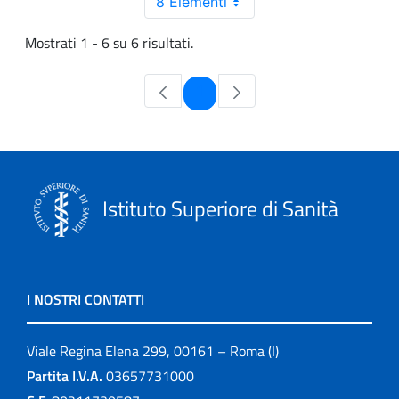
8 Elementi
Mostrati 1 - 6 su 6 risultati.
Pagina
1
Istituto Superiore di Sanità
I NOSTRI CONTATTI
Viale Regina Elena 299, 00161 – Roma (I)
Partita I.V.A.
03657731000