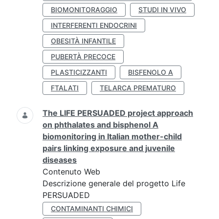
BIOMONITORAGGIO
STUDI IN VIVO
INTERFERENTI ENDOCRINI
OBESITÀ INFANTILE
PUBERTÀ PRECOCE
PLASTICIZZANTI
BISFENOLO A
FTALATI
TELARCA PREMATURO
The LIFE PERSUADED project approach
on phthalates and bisphenol A
biomonitoring in Italian mother-child
pairs linking exposure and juvenile
diseases
Contenuto Web
Descrizione generale del progetto Life
PERSUADED
CONTAMINANTI CHIMICI