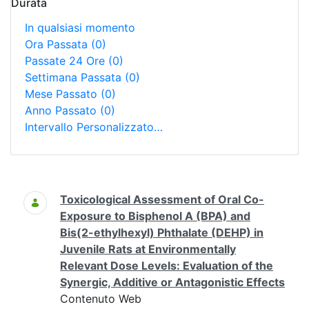
Durata
In qualsiasi momento
Ora Passata
(0)
Passate 24 Ore
(0)
Settimana Passata
(0)
Mese Passato
(0)
Anno Passato
(0)
Intervallo Personalizzato…
Ricerca
Toxicological Assessment of Oral Co-
Exposure to Bisphenol A (BPA) and
Bis(2-ethylhexyl) Phthalate (DEHP) in
Juvenile Rats at Environmentally
Relevant Dose Levels: Evaluation of the
Synergic, Additive or Antagonistic Effects
Contenuto Web