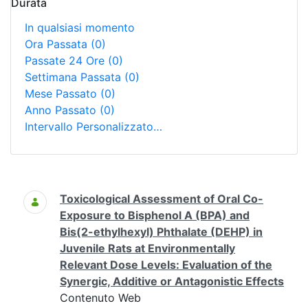
Durata
In qualsiasi momento
Ora Passata
(0)
Passate 24 Ore
(0)
Settimana Passata
(0)
Mese Passato
(0)
Anno Passato
(0)
Intervallo Personalizzato…
Ricerca
Toxicological Assessment of Oral Co-
Exposure to Bisphenol A (BPA) and
Bis(2-ethylhexyl) Phthalate (DEHP) in
Juvenile Rats at Environmentally
Relevant Dose Levels: Evaluation of the
Synergic, Additive or Antagonistic Effects
Contenuto Web