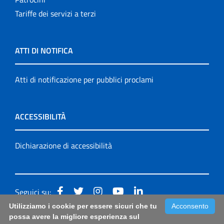
Tariffe dei servizi a terzi
ATTI DI NOTIFICA
Atti di notificazione per pubblici proclami
ACCESSIBILITÀ
Dichiarazione di accessibilità
Seguici su:
Utilizziamo i cookie per essere sicuri che tu
Acconsento
Accessibilità: form di segnalazione di prima istanza per
possa avere la migliore esperienza sul