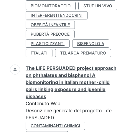
BIOMONITORAGGIO
STUDI IN VIVO
INTERFERENTI ENDOCRINI
OBESITÀ INFANTILE
PUBERTÀ PRECOCE
PLASTICIZZANTI
BISFENOLO A
FTALATI
TELARCA PREMATURO
The LIFE PERSUADED project approach
on phthalates and bisphenol A
biomonitoring in Italian mother-child
pairs linking exposure and juvenile
diseases
Contenuto Web
Descrizione generale del progetto Life
PERSUADED
CONTAMINANTI CHIMICI