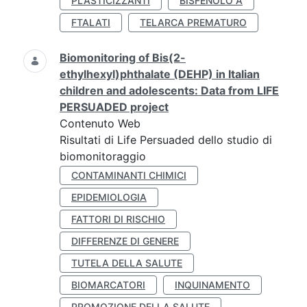
PLASTICIZZANTI
BISFENOLO A
FTALATI
TELARCA PREMATURO
Biomonitoring of Bis(2-
ethylhexyl)phthalate (DEHP) in Italian
children and adolescents: Data from LIFE
PERSUADED project
Contenuto Web
Risultati di Life Persuaded dello studio di
biomonitoraggio
CONTAMINANTI CHIMICI
EPIDEMIOLOGIA
FATTORI DI RISCHIO
DIFFERENZE DI GENERE
TUTELA DELLA SALUTE
BIOMARCATORI
INQUINAMENTO
PROMOZIONE DELLA SALUTE