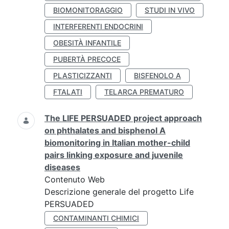
BIOMONITORAGGIO
STUDI IN VIVO
INTERFERENTI ENDOCRINI
OBESITÀ INFANTILE
PUBERTÀ PRECOCE
PLASTICIZZANTI
BISFENOLO A
FTALATI
TELARCA PREMATURO
The LIFE PERSUADED project approach
on phthalates and bisphenol A
biomonitoring in Italian mother-child
pairs linking exposure and juvenile
diseases
Contenuto Web
Descrizione generale del progetto Life
PERSUADED
CONTAMINANTI CHIMICI