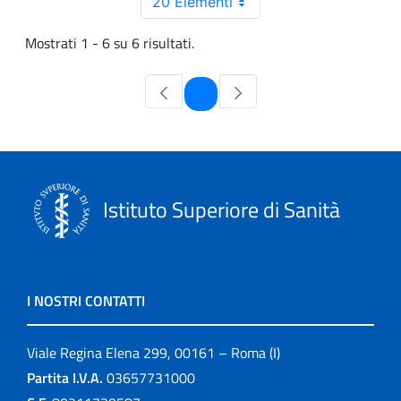
20 Elementi
Mostrati 1 - 6 su 6 risultati.
Pagina
1
Istituto Superiore di Sanità
I NOSTRI CONTATTI
Viale Regina Elena 299, 00161 – Roma (I)
Partita I.V.A.
03657731000