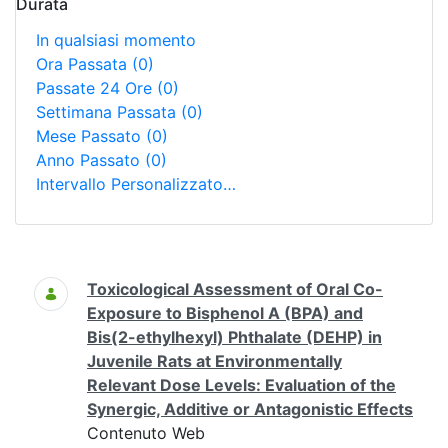
Durata
In qualsiasi momento
Ora Passata
(0)
Passate 24 Ore
(0)
Settimana Passata
(0)
Mese Passato
(0)
Anno Passato
(0)
Intervallo Personalizzato…
Ricerca
Toxicological Assessment of Oral Co-
Exposure to Bisphenol A (BPA) and
Bis(2-ethylhexyl) Phthalate (DEHP) in
Juvenile Rats at Environmentally
Relevant Dose Levels: Evaluation of the
Synergic, Additive or Antagonistic Effects
Contenuto Web