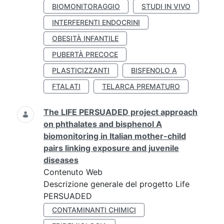
BIOMONITORAGGIO
STUDI IN VIVO
INTERFERENTI ENDOCRINI
OBESITÀ INFANTILE
PUBERTÀ PRECOCE
PLASTICIZZANTI
BISFENOLO A
FTALATI
TELARCA PREMATURO
The LIFE PERSUADED project approach
on phthalates and bisphenol A
biomonitoring in Italian mother-child
pairs linking exposure and juvenile
diseases
Contenuto Web
Descrizione generale del progetto Life
PERSUADED
CONTAMINANTI CHIMICI