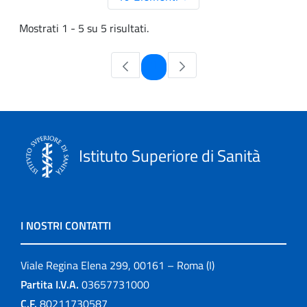
Mostrati 1 - 5 su 5 risultati.
Pagina
1
Istituto Superiore di Sanità
I NOSTRI CONTATTI
Viale Regina Elena 299, 00161 – Roma (I)
Partita I.V.A.
03657731000
C.F.
80211730587