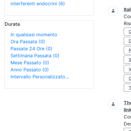
interferenti endocrini
(6)
Ita
Co
Ris
Durata
In qualsiasi momento
D
Ora Passata
(0)
Passate 24 Ore
(0)
Settimana Passata
(0)
S
Mese Passato
(0)
Anno Passato
(0)
Intervallo Personalizzato…
O
The
lin
Co
Des