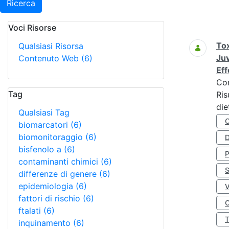
Ricerca
Voci Risorse
Ricerca
Tox
Qualsiasi Risorsa
Juv
Contenuto Web
(6)
Eff
Co
Tag
Ris
die
Qualsiasi Tag
biomarcatori
(6)
biomonitoraggio
(6)
D
bisfenolo a
(6)
contaminanti chimici
(6)
S
differenze di genere
(6)
epidemiologia
(6)
fattori di rischio
(6)
O
ftalati
(6)
inquinamento
(6)