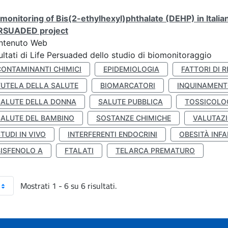
monitoring of Bis(2-ethylhexyl)phthalate (DEHP) in Italia
RSUADED project
ntenuto Web
ultati di Life Persuaded dello studio di biomonitoraggio
CONTAMINANTI CHIMICI
EPIDEMIOLOGIA
FATTORI DI R
TUTELA DELLA SALUTE
BIOMARCATORI
INQUINAMEN
SALUTE DELLA DONNA
SALUTE PUBBLICA
TOSSICOLO
SALUTE DEL BAMBINO
SOSTANZE CHIMICHE
VALUTAZI
TUDI IN VIVO
INTERFERENTI ENDOCRINI
OBESITÀ INFA
BISFENOLO A
FTALATI
TELARCA PREMATURO
Mostrati 1 - 6 su 6 risultati.