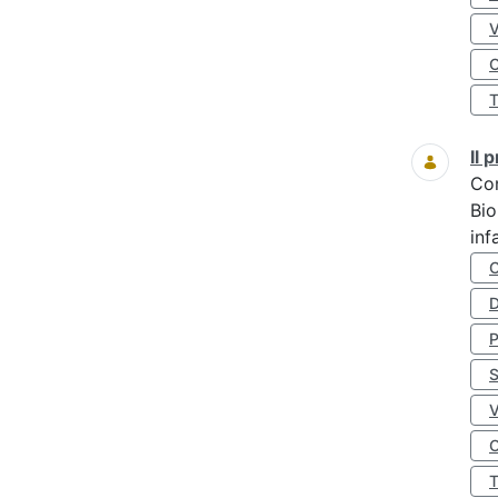
O
Il
Co
Bio
inf
D
S
O