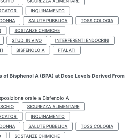
ISCHIO
SICUREZZA ALIMENTARE
RCATORI
INQUINAMENTO
 DONNA
SALUTE PUBBLICA
TOSSICOLOGIA
O
SOSTANZE CHIMICHE
STUDI IN VIVO
INTERFERENTI ENDOCRINI
TI
BISFENOLO A
FTALATI
ts of Bisphenol A (BPA) at Dose Levels Derived From
esposizione orale a Bisfenolo A
ISCHIO
SICUREZZA ALIMENTARE
RCATORI
INQUINAMENTO
 DONNA
SALUTE PUBBLICA
TOSSICOLOGIA
O
SOSTANZE CHIMICHE