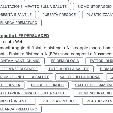
VALUTAZIONE IMPATTO SULLA SALUTE
BIOMONITORAGGIO
BESITÀ INFANTILE
PUBERTÀ PRECOCE
PLASTICIZZAN
TELARCA PREMATURO
 progetto LIFE PERSUADED
ntenuto Web
monitoraggio di ftalati e bisfenolo A in coppie madre-bamb
antili Ftalati e Bisfenolo A (BPA) sono composti diffusamente 
CONTAMINANTI CHIMICI
EPIDEMIOLOGIA
FATTORI DI R
IFFERENZE DI GENERE
TUTELA DELLA SALUTE
BIOMA
PROMOZIONE DELLA SALUTE
SALUTE DELLA DONNA
S
TILI DI VITA
PROGETTI EUROPEI
SALUTE DEL BAMBIN
VALUTAZIONE IMPATTO SULLA SALUTE
BIOMONITORAGGIO
BESITÀ INFANTILE
PUBERTÀ PRECOCE
PLASTICIZZAN
TELARCA PREMATURO