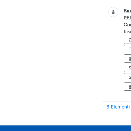
Bio
PE
Co
Ris
S
8 Elementi