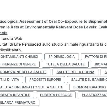
icological Assessment of Oral Co-Exposure to Bisphenol 
enile Rats at Environmentally Relevant Dose Levels: Evalu
ects
ntenuto Web
ultati di Life Persuaded sullo studio animale riguardanti la 
tilesilftalato.
CONTAMINANTI CHIMICI
EPIDEMIOLOGIA
FATTORI DI R
IFFERENZE DI GENERE
TUTELA DELLA SALUTE
BIOMA
PROMOZIONE DELLA SALUTE
SALUTE DELLA DONNA
S
TILI DI VITA
PROGETTI EUROPEI
SALUTE DEL BAMBIN
VALUTAZIONE IMPATTO SULLA SALUTE
BIOMONITORAGGIO
BESITÀ INFANTILE
PUBERTÀ PRECOCE
PLASTICIZZAN
TELARCA PREMATURO