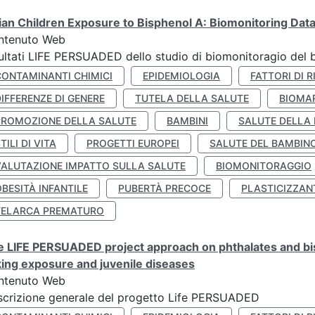
lian Children Exposure to Bisphenol A: Biomonitoring Da
ntenuto Web
ultati LIFE PERSUADED dello studio di biomonitoragio del 
CONTAMINANTI CHIMICI
EPIDEMIOLOGIA
FATTORI DI R
IFFERENZE DI GENERE
TUTELA DELLA SALUTE
BIOMA
PROMOZIONE DELLA SALUTE
BAMBINI
SALUTE DELLA
TILI DI VITA
PROGETTI EUROPEI
SALUTE DEL BAMBIN
VALUTAZIONE IMPATTO SULLA SALUTE
BIOMONITORAGGIO
BESITÀ INFANTILE
PUBERTÀ PRECOCE
PLASTICIZZAN
TELARCA PREMATURO
 LIFE PERSUADED project approach on phthalates and bisp
king exposure and juvenile diseases
ntenuto Web
crizione generale del progetto Life PERSUADED