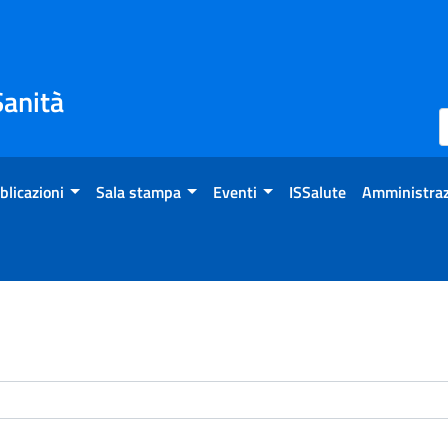
Sanità
blicazioni
Sala stampa
Eventi
ISSalute
Amministraz
enti