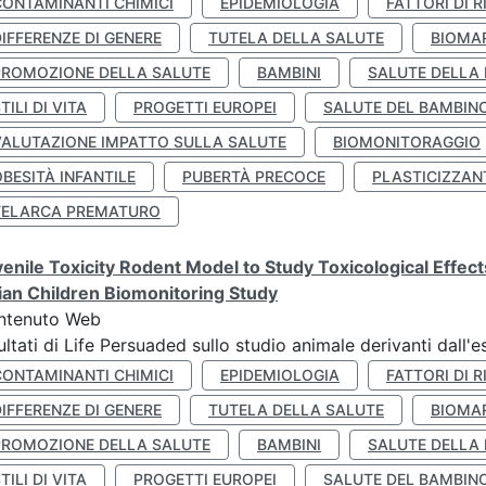
CONTAMINANTI CHIMICI
EPIDEMIOLOGIA
FATTORI DI R
IFFERENZE DI GENERE
TUTELA DELLA SALUTE
BIOMA
PROMOZIONE DELLA SALUTE
BAMBINI
SALUTE DELLA
TILI DI VITA
PROGETTI EUROPEI
SALUTE DEL BAMBIN
VALUTAZIONE IMPATTO SULLA SALUTE
BIOMONITORAGGIO
BESITÀ INFANTILE
PUBERTÀ PRECOCE
PLASTICIZZAN
TELARCA PREMATURO
enile Toxicity Rodent Model to Study Toxicological Effec
lian Children Biomonitoring Study
ntenuto Web
ultati di Life Persuaded sullo studio animale derivanti dall'
CONTAMINANTI CHIMICI
EPIDEMIOLOGIA
FATTORI DI R
IFFERENZE DI GENERE
TUTELA DELLA SALUTE
BIOMA
PROMOZIONE DELLA SALUTE
BAMBINI
SALUTE DELLA
TILI DI VITA
PROGETTI EUROPEI
SALUTE DEL BAMBIN