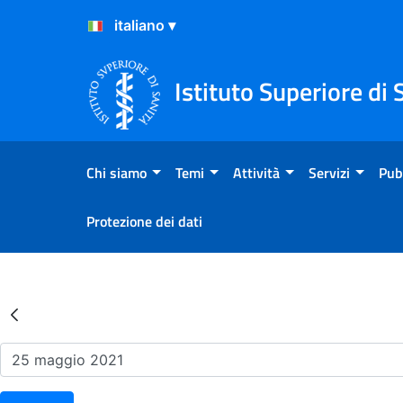
Salta al Contenuto
Salta al Footer
Istituto Superiore di 
Chi siamo
Temi
Attività
Servizi
Pub
Protezione dei dati
Risultati della Ricerca - Ev