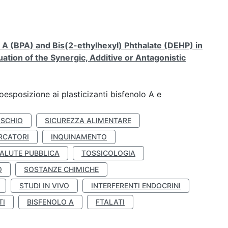
A (BPA) and Bis(2-ethylhexyl) Phthalate (DEHP) in
ation of the Synergic, Additive or Antagonistic
coesposizione ai plasticizanti bisfenolo A e
ISCHIO
SICUREZZA ALIMENTARE
RCATORI
INQUINAMENTO
ALUTE PUBBLICA
TOSSICOLOGIA
O
SOSTANZE CHIMICHE
STUDI IN VIVO
INTERFERENTI ENDOCRINI
TI
BISFENOLO A
FTALATI