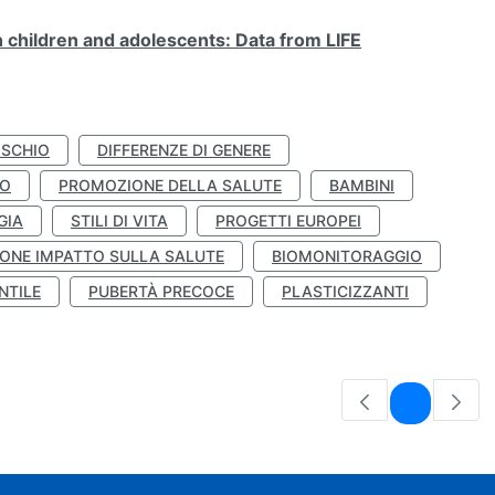
n children and adolescents: Data from LIFE
ISCHIO
DIFFERENZE DI GENERE
TO
PROMOZIONE DELLA SALUTE
BAMBINI
GIA
STILI DI VITA
PROGETTI EUROPEI
ONE IMPATTO SULLA SALUTE
BIOMONITORAGGIO
NTILE
PUBERTÀ PRECOCE
PLASTICIZZANTI
Pagina
1