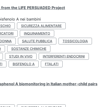
ta from the LIFE PERSUADED Project
bisfenolo A nei bambini
ISCHIO
SICUREZZA ALIMENTARE
RCATORI
INQUINAMENTO
 DONNA
SALUTE PUBBLICA
TOSSICOLOGIA
O
SOSTANZE CHIMICHE
STUDI IN VIVO
INTERFERENTI ENDOCRINI
TI
BISFENOLO A
FTALATI
henol A biomonitoring in Italian mother-child pairs