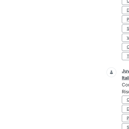
D
S
O
Juv
Ita
Co
Ris
D
S