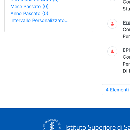
Co
Mese Passato
(0)
Stu
Anno Passato
(0)
Intervallo Personalizzato…
Pre
Co
Per
EP
Co
Per
DI
4 Elementi
Istituto Superiore di S