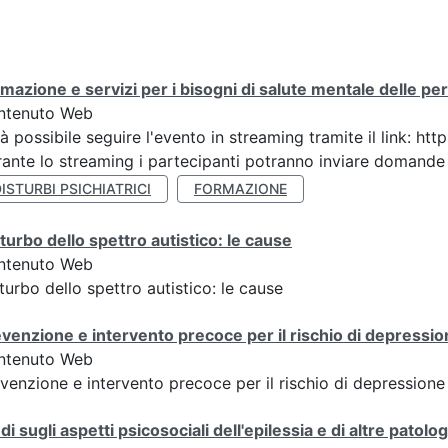
mazione e servizi per i bisogni di salute mentale delle pers
ntenuto Web
à possibile seguire l'evento in streaming tramite il link:
ante lo streaming i partecipanti potranno inviare domande ai
ISTURBI PSICHIATRICI
FORMAZIONE
turbo dello spettro autistico: le cause
ntenuto Web
turbo dello spettro autistico: le cause
venzione e intervento precoce per il rischio di depressi
ntenuto Web
venzione e intervento precoce per il rischio di depression
di sugli aspetti psicosociali dell'epilessia e di altre patol