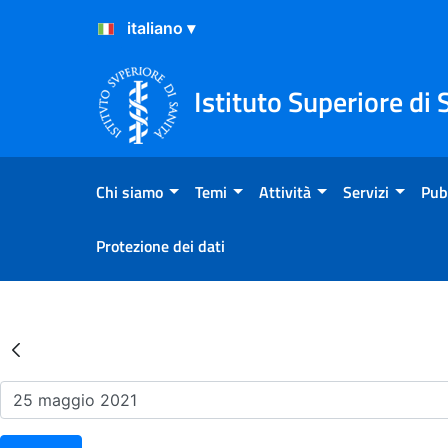
Salta al Contenuto
Salta al Footer
Istituto Superiore di 
Chi siamo
Temi
Attività
Servizi
Pub
Protezione dei dati
Risultati della Ricerca - Ev