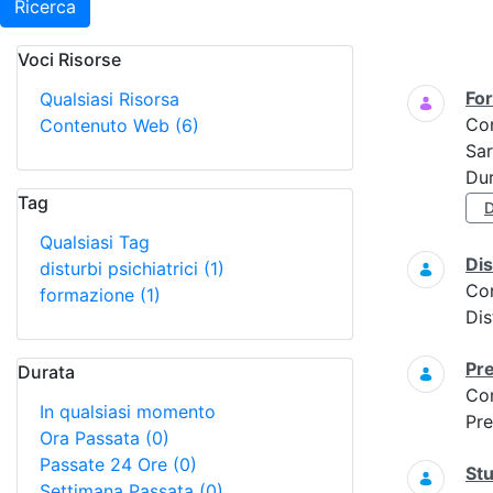
Ricerca
Voci Risorse
Ricerca
For
Qualsiasi Risorsa
Co
Contenuto Web
(6)
Sar
Dur
Tag
D
Qualsiasi Tag
Dis
disturbi psichiatrici
(1)
Co
formazione
(1)
Dis
Pre
Durata
Co
In qualsiasi momento
Pre
Ora Passata
(0)
Passate 24 Ore
(0)
Stu
Settimana Passata
(0)