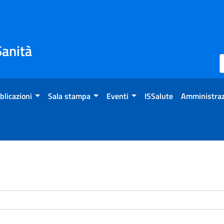
Sanità
blicazioni
Sala stampa
Eventi
ISSalute
Amministraz
enti