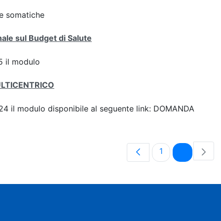
gie somatiche
ale sul Budget di Salute
 il modulo
ULTICENTRICO
 2024 il modulo disponibile al seguente link: DOMANDA
Pagina
Pagina
1
2