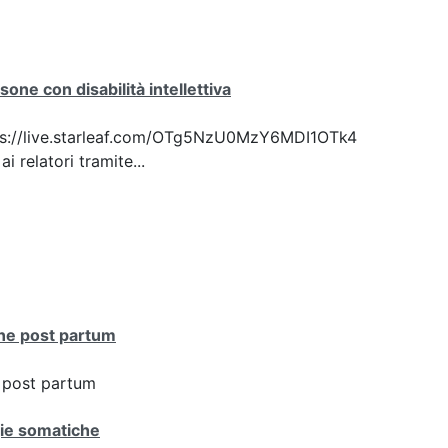
one con disabilità intellettiva
 https://live.starleaf.com/OTg5NzU0MzY6MDI1OTk4
 relatori tramite...
one post partum
e post partum
ogie somatiche