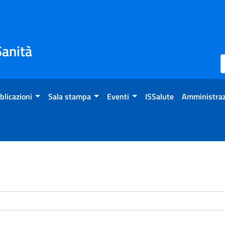
Sanità
blicazioni
Sala stampa
Eventi
ISSalute
Amministraz
enti