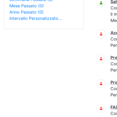
Sal
Mese Passato
(0)
Co
Anno Passato
(0)
Il 
Intervallo Personalizzato…
Med
Acc
Co
Per
Pre
Co
Per
Pro
Co
Per
FAI
Co