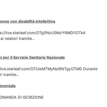
one con disabilità intellettiva
 https://live.starleaf.com/OTg5NzU0MzY6MDI1OTk4
 relatori tramite...
i per il Servizio Sanitario Nazionale
ttps://live.starleaf.com/OTUwMTMyNzI6NTgyOTM0 Durante
 tramite...
rimentale
k: DOMANDA DI ISCRIZIONE