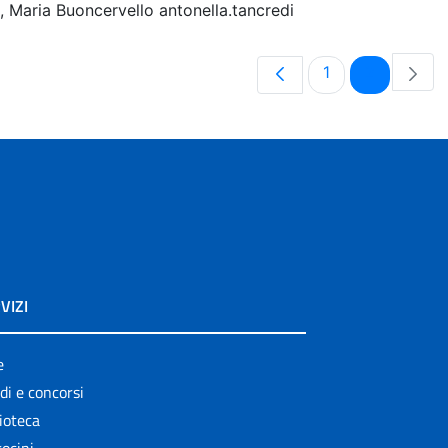
 Maria Buoncervello antonella.tancredi
Pagina
Pagina
1
2
VIZI
e
di e concorsi
ioteca