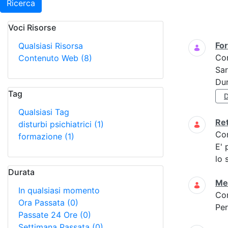
Ricerca
Voci Risorse
Ricerca
For
Qualsiasi Risorsa
Co
Contenuto Web
(8)
Sar
Dur
Tag
D
Qualsiasi Tag
Ret
disturbi psichiatrici
(1)
Co
formazione
(1)
E' 
lo 
Durata
Met
In qualsiasi momento
Co
Ora Passata
(0)
Per
Passate 24 Ore
(0)
Settimana Passata
(0)