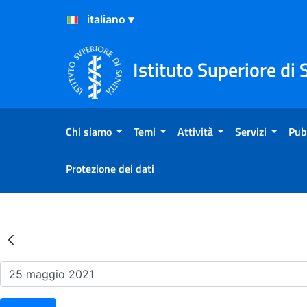
Salta al Contenuto
Salta al Footer
Istituto Superiore di 
Chi siamo
Temi
Attività
Servizi
Pub
Protezione dei dati
Risultati della Ricerca - Ev