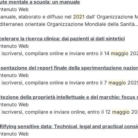
ute mentale a scuola: un manuale
ntenuto Web
manuale, elaborato e diffuso nel
2021
dall’ Organizzazione Mo
iterraneo orientale Organizzazione Mondiale della Sanità..
elerare la ricerca clinica: dai pazienti ai dati sintetici
ntenuto Web
 iscriversi, compilare online e inviare entro il 14
maggio
202
sentazione del report finale della sperimentazione nazion
ntenuto Web
 iscriversi, compilare online e inviare entro il 7
maggio
2025
tezione della proprietà intellettuale e del marchio: focus 
ntenuto Web
 iscriversi, compilare e inviare online, entro il 12
maggio
202
Rifying sensitive data: Technical, legal and practical consi
ntenuto Web