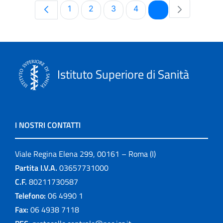
Pagina
Pagina
Pagina
Pagina
Pagina
1
2
3
4
5
Istituto Superiore di Sanità
I NOSTRI CONTATTI
Viale Regina Elena 299, 00161 – Roma (I)
Partita I.V.A.
03657731000
C.F.
80211730587
Telefono:
06 4990 1
Fax:
06 4938 7118