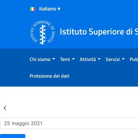
Salta al Contenuto
Salta al Footer
Istituto Superiore di 
Chi siamo
Temi
Attività
Servizi
Pub
Protezione dei dati
Risultati della Ricerca - Ev