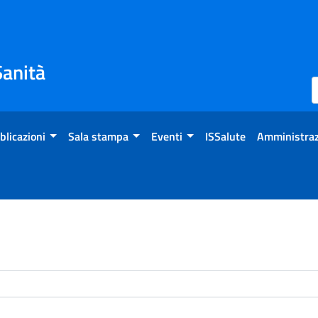
Sanità
blicazioni
Sala stampa
Eventi
ISSalute
Amministraz
enti