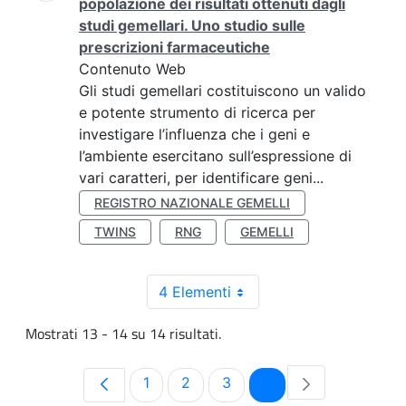
popolazione dei risultati ottenuti dagli
studi gemellari. Uno studio sulle
prescrizioni farmaceutiche
Contenuto Web
Gli studi gemellari costituiscono un valido
e potente strumento di ricerca per
investigare l’influenza che i geni e
l’ambiente esercitano sull’espressione di
vari caratteri, per identificare geni...
REGISTRO NAZIONALE GEMELLI
TWINS
RNG
GEMELLI
4 Elementi
Mostrati 13 - 14 su 14 risultati.
Pagina
Pagina
Pagina
Pagina
1
2
3
4