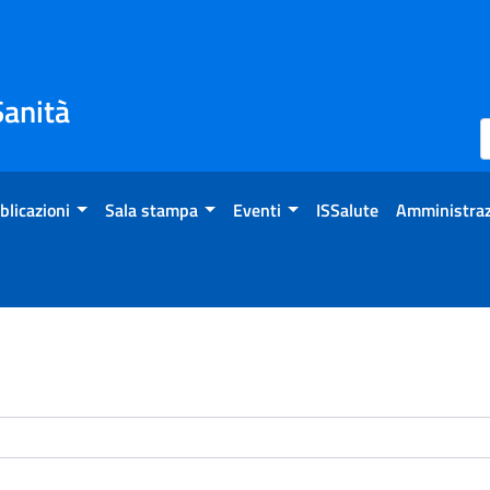
Sanità
blicazioni
Sala stampa
Eventi
ISSalute
Amministraz
enti