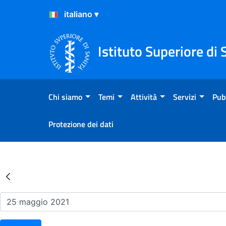
Salta al Contenuto
Salta al Footer
Istituto Superiore di 
Chi siamo
Temi
Attività
Servizi
Pub
Protezione dei dati
Risultati della Ricerca - Ev