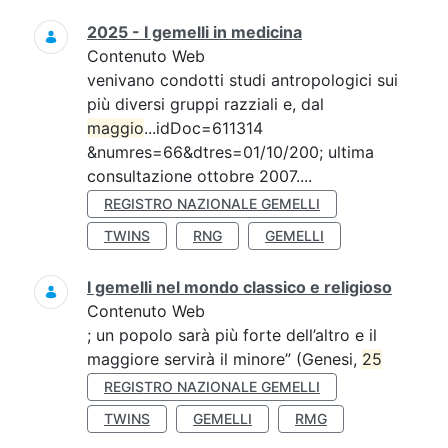
2025 - I gemelli in medicina
Contenuto Web
venivano condotti studi antropologici sui
più diversi gruppi razziali e, dal
maggio
...idDoc=611314
&numres=66&dtres=01/10/200; ultima
consultazione ottobre 2007....
REGISTRO NAZIONALE GEMELLI
TWINS
RNG
GEMELLI
I gemelli nel mondo classico e religioso
Contenuto Web
; un popolo sarà più forte dell’altro e il
maggiore servirà il minore” (Genesi,
25
REGISTRO NAZIONALE GEMELLI
TWINS
GEMELLI
RMG