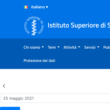
Salta al Contenuto
Salta al Footer
Istituto Superiore di 
Chi siamo
Temi
Attività
Servizi
Pub
Protezione dei dati
Risultati della Ricerca - Ev