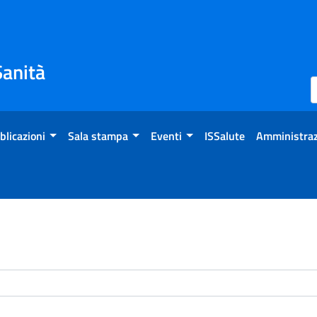
Sanità
blicazioni
Sala stampa
Eventi
ISSalute
Amministraz
enti