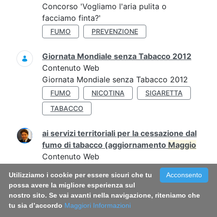
Concorso 'Vogliamo l'aria pulita o
facciamo finta?'
FUMO
PREVENZIONE
Giornata Mondiale senza Tabacco 2012
Contenuto Web
Giornata Mondiale senza Tabacco 2012
FUMO
NICOTINA
SIGARETTA
TABACCO
ai servizi territoriali per la cessazione dal
fumo di tabacco (aggiornamento
Maggio
Contenuto Web
La presente guida, aggiornata al mese di
Utilizziamo i cookie per essere sicuri che tu
Acconsento
maggio
2019, è un elenco ragionato delle
possa avere la migliore esperienza sul
GUIDA SERVIZI
nostro sito. Se vai avanti nella navigazione, riteniamo che
tu sia d’accordo
Maggiori Informazioni