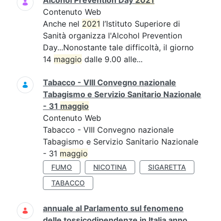
Alcohol Prevention Day
2021
Contenuto Web
Anche nel
2021
l’Istituto Superiore di
Sanità organizza l'Alcohol Prevention
Day...Nonostante tale difficoltà, il giorno
14
maggio
dalle 9.00 alle...
Tabacco - VIII Convegno nazionale
Tabagismo e Servizio Sanitario Nazionale
- 31
maggio
Contenuto Web
Tabacco - VIII Convegno nazionale
Tabagismo e Servizio Sanitario Nazionale
- 31
maggio
FUMO
NICOTINA
SIGARETTA
TABACCO
annuale al Parlamento sul fenomeno
delle tossicodipendenze in Italia anno