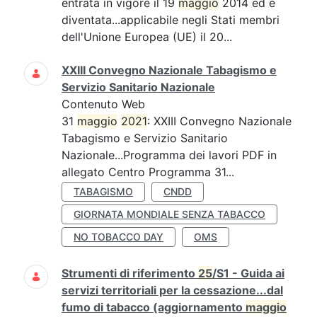
entrata in vigore il 19
maggio
2014 ed è
diventata...applicabile negli Stati membri
dell'Unione Europea (UE) il 20...
XXIII Convegno Nazionale Tabagismo e
Servizio Sanitario Nazionale
Contenuto Web
31
maggio
2021
: XXIII Convegno Nazionale
Tabagismo e Servizio Sanitario
Nazionale...Programma dei lavori PDF in
allegato Centro Programma 31...
TABAGISMO
CNDD
GIORNATA MONDIALE SENZA TABACCO
NO TOBACCO DAY
OMS
Strumenti di riferimento
25
/S1 - Guida ai
servizi territoriali per la cessazione...dal
fumo di tabacco (aggiornamento
maggio