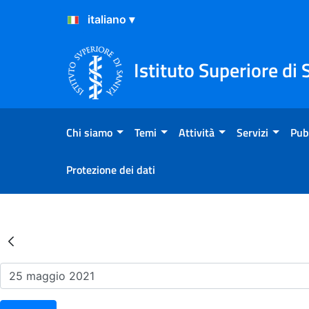
Salta al Contenuto
Salta al Footer
Istituto Superiore di 
Chi siamo
Temi
Attività
Servizi
Pub
Protezione dei dati
Risultati della Ricerca - Ev