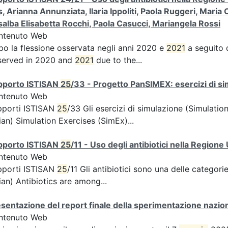
, Arianna Annunziata, Ilaria Ippoliti, Paola Ruggeri, Mar
alba Elisabetta Rocchi, Paola Casucci, Mariangela Rossi
ntenuto Web
o la flessione osservata negli anni 2020 e
2021
a seguito d
served in 2020 and
2021
due to the...
pporto ISTISAN
25
/33 - Progetto PanSIMEX: esercizi di s
ntenuto Web
pporti ISTISAN
25
/33 Gli esercizi di simulazione (Simulati
lian) Simulation Exercises (SimEx)...
pporto ISTISAN
25
/11 - Uso degli antibiotici nella Regione
ntenuto Web
pporti ISTISAN
25
/11 Gli antibiotici sono una delle categor
lian) Antibiotics are among...
sentazione del report finale della sperimentazione nazion
ntenuto Web