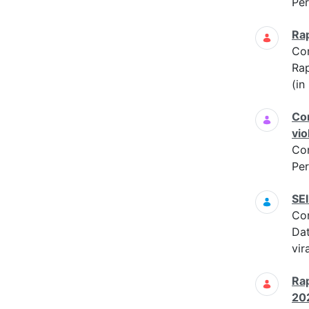
Per
Ra
Co
Ra
(in
Con
vio
Co
Per
SEI
Co
Dat
vir
Rap
202