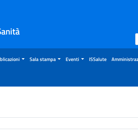
Sanità
blicazioni
Sala stampa
Eventi
ISSalute
Amministraz
enti