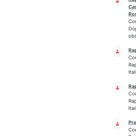
Cas
Ros
Co
Dop
ob
Ra
Co
Ra
Ita
Ra
Co
Ra
Ita
Pre
Co