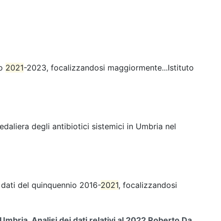
io
2021
-2023, focalizzandosi maggiormente...Istituto
pedaliera degli antibiotici sistemici in Umbria nel
 i dati del quinquennio 2016-
2021
, focalizzandosi
mbria. Analisi dei dati relativi al 2022 Roberto Da