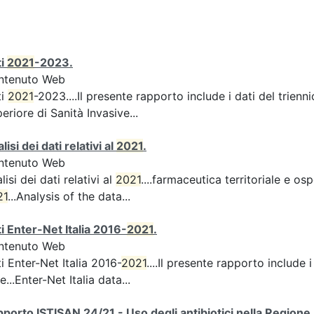
ti
2021
-2023.
ntenuto Web
ti
2021
-2023....Il presente rapporto include i dati del trienn
eriore di Sanità Invasive...
lisi dei dati relativi al
2021
.
ntenuto Web
lisi dei dati relativi al
2021
....farmaceutica territoriale e os
21
...Analysis of the data...
i Enter-Net Italia 2016-
2021
.
ntenuto Web
i Enter-Net Italia 2016-
2021
....Il presente rapporto include
le...Enter-Net Italia data...
porto ISTISAN 24/21 - Uso degli antibiotici nella Regione U