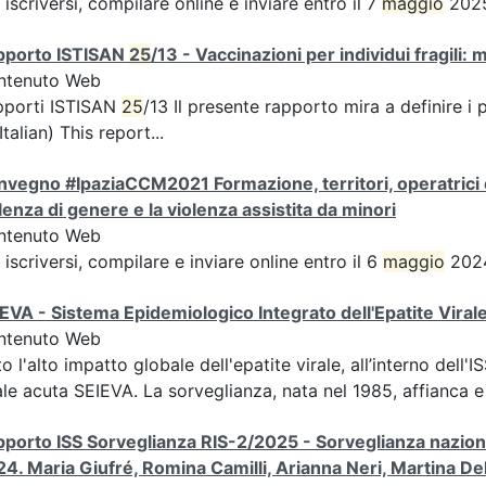
 iscriversi, compilare online e inviare entro il 7
maggio
2025
pporto ISTISAN
25
/13 - Vaccinazioni per individui fragili: 
ntenuto Web
pporti ISTISAN
25
/13 Il presente rapporto mira a definire i 
 Italian) This report...
vegno #IpaziaCCM2021 Formazione, territori, operatrici e
lenza di genere e la violenza assistita da minori
ntenuto Web
 iscriversi, compilare e inviare online entro il 6
maggio
2024
EVA - Sistema Epidemiologico Integrato dell'Epatite Viral
ntenuto Web
o l'alto impatto globale dell'epatite virale, all’interno dell'I
ale acuta SEIEVA. La sorveglianza, nata nel 1985, affianca e 
porto ISS Sorveglianza RIS-2/2025 - Sorveglianza nazional
4. Maria Giufré, Romina Camilli, Arianna Neri, Martina Del