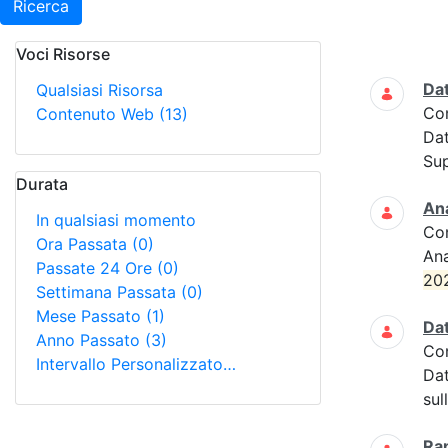
Ricerca
Voci Risorse
Ricerca
Da
Qualsiasi Risorsa
Co
Contenuto Web
(13)
Da
Sup
Durata
Ana
In qualsiasi momento
Co
Ora Passata
(0)
Ana
Passate 24 Ore
(0)
20
Settimana Passata
(0)
Mese Passato
(1)
Dat
Anno Passato
(3)
Co
Intervallo Personalizzato…
Dat
sul
Rap