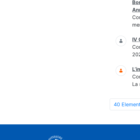
Bor
Ann
Co
men
IV 
Co
20
L’i
Co
La 
40 Element