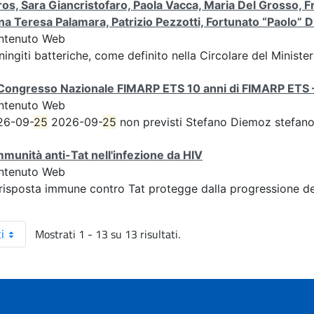
os, Sara Giancristofaro, Paola Vacca, Maria Del Grosso, F
a Teresa Palamara, Patrizio Pezzotti, Fortunato “Paolo” D
ntenuto Web
ingiti batteriche, come definito nella Circolare del Ministe
Congresso Nazionale FIMARP ETS 10 anni di FIMARP ETS – 
ntenuto Web
26-09-
25
2026-09-
25
non previsti Stefano Diemoz stefano
mmunità anti-Tat nell'infezione da HIV
ntenuto Web
risposta immune contro Tat protegge dalla progressione del
Mostrati 1 - 13 su 13 risultati.
i