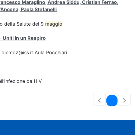
rancesco Maraglino, Andrea Siddu, Cristian Ferrao,
’Ancona, Paola Stefanelli
ro della Salute del 9
maggio
Uniti in un Respiro
.diemoz@iss.it Aula Pocchiari
l’infezione da HIV
Pagina
1