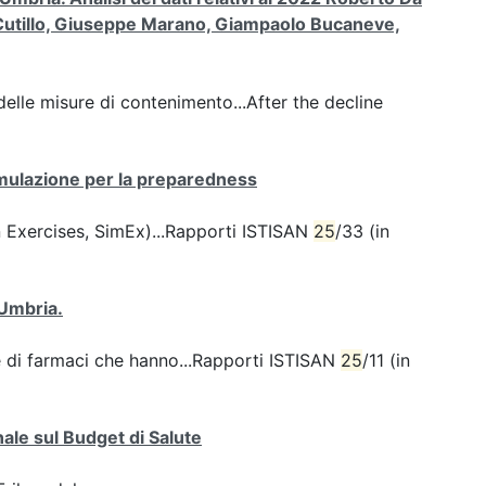
ia Cutillo, Giuseppe Marano, Giampaolo Bucaneve,
elle misure di contenimento...After the decline
imulazione per la preparedness
on Exercises, SimEx)...Rapporti ISTISAN
25
/33 (in
 Umbria.
ie di farmaci che hanno...Rapporti ISTISAN
25
/11 (in
ale sul Budget di Salute