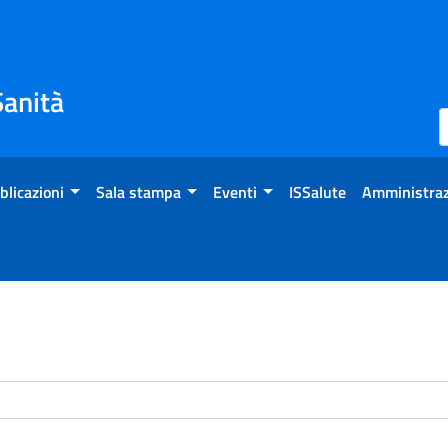
Sanità
blicazioni
Sala stampa
Eventi
ISSalute
Amministraz
enti