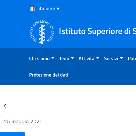
Salta al Contenuto
Salta al Footer
Istituto Superiore di 
Chi siamo
Temi
Attività
Servizi
Pub
Protezione dei dati
Risultati della Ricerca - Ev