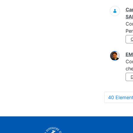
Cam
SA
Co
Per
EM
Co
che
40 Element