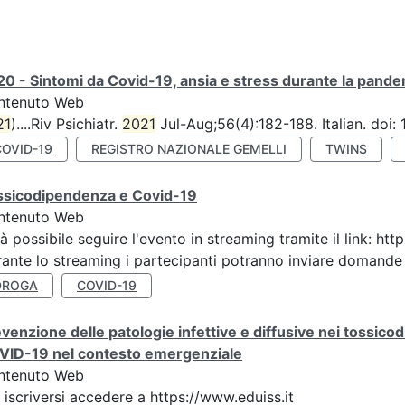
0 - Sintomi da Covid-19, ansia e stress durante la pandemi
ntenuto Web
21
)....Riv Psichiatr.
2021
Jul-Aug;56(4):182-188. Italian. doi
COVID-19
REGISTRO NAZIONALE GEMELLI
TWINS
ssicodipendenza e Covid-19
ntenuto Web
à possibile seguire l'evento in streaming tramite il link
ante lo streaming i partecipanti potranno inviare domande ai
DROGA
COVID-19
venzione delle patologie infettive e diffusive nei tossicod
VID-19 nel contesto emergenziale
ntenuto Web
 iscriversi accedere a https://www.eduiss.it