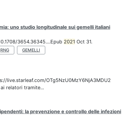
a: uno studio longitudinale sui gemelli italiani
: 10.1708/3654.36345....Epub
2021
Oct 31.
RNG
GEMELLI
: https://live.starleaf.com/OTg5NzU0MzY6NjA3MDU2
 relatori tramite...
ipendenti: la prevenzione e controllo delle infezioni