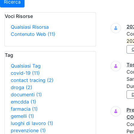
Ricerca
Voci Risorse
Ricerca
202
Qualsiasi Risorsa
Co
Contenuto Web
(11)
20
Tag
To
Qualsiasi Tag
Co
covid-19
(11)
Sar
contact tracing
(2)
Dur
droga
(2)
documenti
(1)
emcdda
(1)
farmacia
(1)
Pre
gemelli
(1)
CO
luoghi di lavoro
(1)
Co
prevenzione
(1)
Per