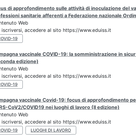
us di approfondimento sulle attività di inoculazione del
fessioni sanitarie afferenti a Federazione nazionale Ordi
ntenuto Web
 iscriversi, accedere al sito https://www.eduiss.it
COVID-19
mpagna vaccinale COVID-19: la somministrazione in sicu
econda edizione)
ntenuto Web
 iscriversi, accedere al sito https://www.eduiss.it
COVID-19
pagna vaccinale Covid-19: focus di approfondimento per 
S-CoV2/COVID19 nei luoghi di lavoro (II edizione)
ntenuto Web
 iscriversi, accedere al sito https://www.eduiss.it
COVID-19
LUOGHI DI LAVORO