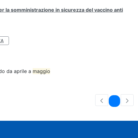
la somministrazione in sicurezza del vaccino anti
ZA
do da aprile a
maggio
Pagina
1