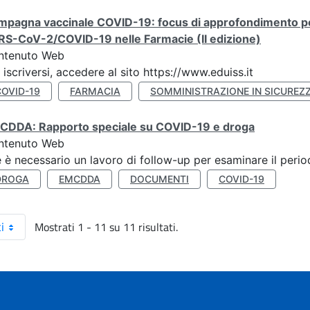
pagna vaccinale COVID-19: focus di approfondimento per 
RS-CoV-2/COVID-19 nelle Farmacie (II edizione)
ntenuto Web
 iscriversi, accedere al sito https://www.eduiss.it
COVID-19
FARMACIA
SOMMINISTRAZIONE IN SICUREZ
CDDA: Rapporto speciale su COVID-19 e droga
ntenuto Web
 è necessario un lavoro di follow-up per esaminare il perio
DROGA
EMCDDA
DOCUMENTI
COVID-19
Mostrati 1 - 11 su 11 risultati.
i