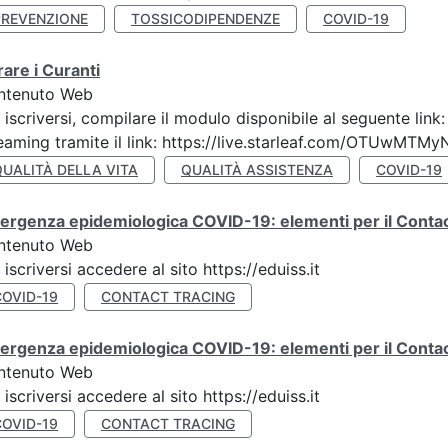
PREVENZIONE
TOSSICODIPENDENZE
COVID-19
are i Curanti
ntenuto Web
 iscriversi, compilare il modulo disponibile al seguente lin
eaming tramite il link: https://live.starleaf.com/OTUwMTMy
QUALITÀ DELLA VITA
QUALITÀ ASSISTENZA
COVID-19
rgenza epidemiologica COVID-19: elementi per il Contact
ntenuto Web
 iscriversi accedere al sito https://eduiss.it
COVID-19
CONTACT TRACING
rgenza epidemiologica COVID-19: elementi per il Contac
ntenuto Web
 iscriversi accedere al sito https://eduiss.it
COVID-19
CONTACT TRACING