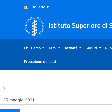
Salta al Contenuto
Salta al Footer
Istituto Superiore di 
Chi siamo
Temi
Attività
Servizi
Pub
Protezione dei dati
Risultati della Ricerca - Ev