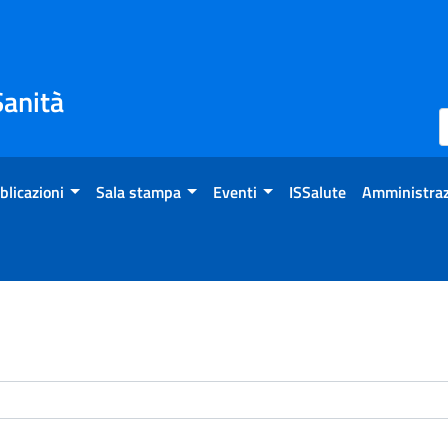
Sanità
blicazioni
Sala stampa
Eventi
ISSalute
Amministraz
enti