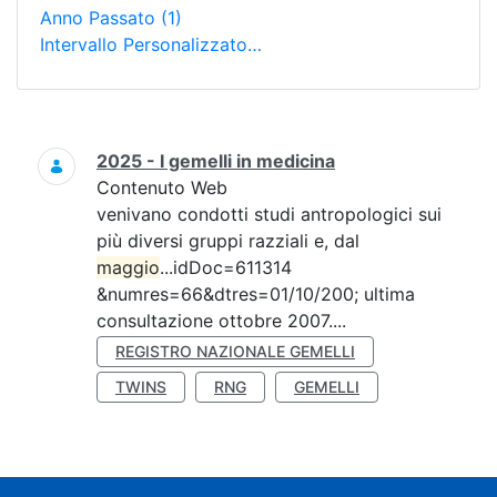
Anno Passato
(1)
Intervallo Personalizzato…
Ricerca
2025 - I gemelli in medicina
Contenuto Web
venivano condotti studi antropologici sui
più diversi gruppi razziali e, dal
maggio
...idDoc=611314
&numres=66&dtres=01/10/200; ultima
consultazione ottobre 2007....
REGISTRO NAZIONALE GEMELLI
TWINS
RNG
GEMELLI