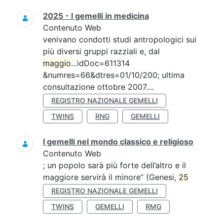
2025 - I gemelli in medicina
Contenuto Web
venivano condotti studi antropologici sui
più diversi gruppi razziali e, dal
maggio
...idDoc=611314
&numres=66&dtres=01/10/200; ultima
consultazione ottobre 2007....
REGISTRO NAZIONALE GEMELLI
TWINS
RNG
GEMELLI
I gemelli nel mondo classico e religioso
Contenuto Web
; un popolo sarà più forte dell’altro e il
maggiore servirà il minore” (Genesi,
25
REGISTRO NAZIONALE GEMELLI
TWINS
GEMELLI
RMG