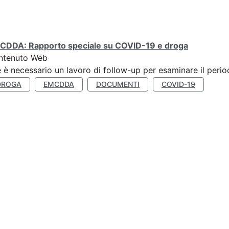
CDDA: Rapporto speciale su COVID-19 e droga
ntenuto Web
 è necessario un lavoro di follow-up per esaminare il perio
DROGA
EMCDDA
DOCUMENTI
COVID-19