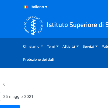
Salta al Contenuto
Salta al Footer
Istituto Superiore di 
Chi siamo
Temi
Attività
Servizi
Pub
Protezione dei dati
Risultati della Ricerca - Ev