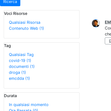
Ricerca
Voci Risorse
Ricerca
EM
Qualsiasi Risorsa
Co
Contenuto Web
(1)
che
Tag
Qualsiasi Tag
covid-19
(1)
documenti
(1)
droga
(1)
emcdda
(1)
Durata
In qualsiasi momento
Ora Passata
(0)