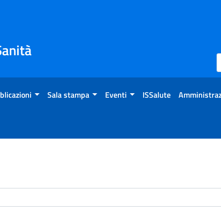
Sanità
blicazioni
Sala stampa
Eventi
ISSalute
Amministraz
enti