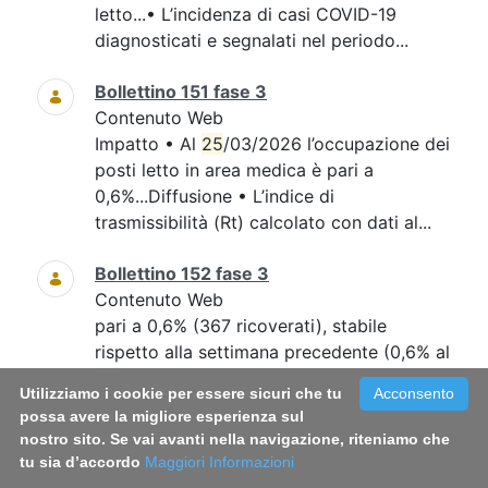
letto...• L’incidenza di casi COVID-19
diagnosticati e segnalati nel periodo...
Bollettino 151 fase 3
Contenuto Web
Impatto • Al
25
/03/2026 l’occupazione dei
posti letto in area medica è pari a
0,6%...Diffusione • L’indice di
trasmissibilità (Rt) calcolato con dati al...
Bollettino 152 fase 3
Contenuto Web
pari a 0,6% (367 ricoverati), stabile
rispetto alla settimana precedente (0,6% al
25
...intensiva, pari a 0,2% (18 ricoverati),
Utilizziamo i cookie per essere sicuri che tu
Acconsento
rispetto alla settimana precedente (0,2%
possa avere la migliore esperienza sul
al...
nostro sito. Se vai avanti nella navigazione, riteniamo che
tu sia d’accordo
Maggiori Informazioni
Bollettino 148 fase 3