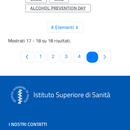
ALCOHOL PREVENTION DAY
4 Elementi
Mostrati 17 - 18 su 18 risultati.
Pagina
Pagina
Pagina
Pagina
Pagina
1
2
3
4
5
Istituto Superiore di Sanità
I NOSTRI CONTATTI