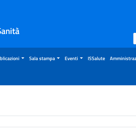
Sanità
blicazioni
Sala stampa
Eventi
ISSalute
Amministraz
enti