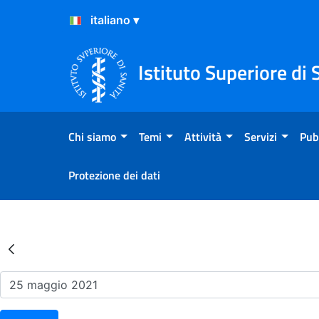
Salta al Contenuto
Salta al Footer
Istituto Superiore di 
Chi siamo
Temi
Attività
Servizi
Pub
Protezione dei dati
Risultati della Ricerca - Ev