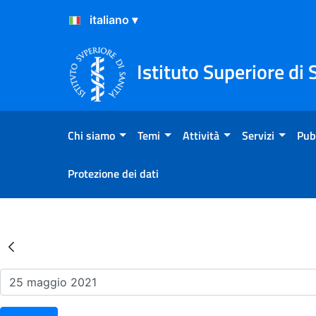
Salta al Contenuto
Salta al Footer
Istituto Superiore di 
Chi siamo
Temi
Attività
Servizi
Pub
Protezione dei dati
Risultati della Ricerca - Ev