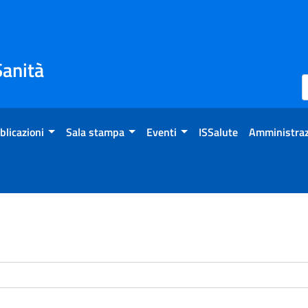
Sanità
blicazioni
Sala stampa
Eventi
ISSalute
Amministraz
enti