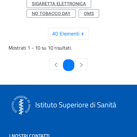
SIGARETTA ELETTRONICA
NO TOBACCO DAY
OMS
40 Elementi
Mostrati 1 - 10 su 10 risultati.
Pagina
1
Istituto Superiore di Sanità
I NOSTRI CONTATTI