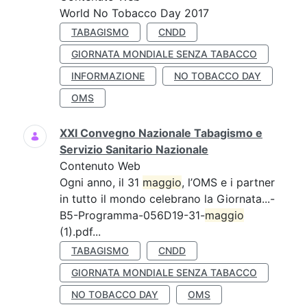
World No Tobacco Day 2017
TABAGISMO
CNDD
GIORNATA MONDIALE SENZA TABACCO
INFORMAZIONE
NO TOBACCO DAY
OMS
XXI Convegno Nazionale Tabagismo e
Servizio Sanitario Nazionale
Contenuto Web
Ogni anno, il 31
maggio
, l’OMS e i partner
in tutto il mondo celebrano la Giornata...-
B5-Programma-056D19-31-
maggio
(1).pdf...
TABAGISMO
CNDD
GIORNATA MONDIALE SENZA TABACCO
NO TOBACCO DAY
OMS