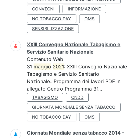
CONVEGNI
INFORMAZIONE
NO TOBACCO DAY
OMS
SENSIBILIZZAZIONE
XXIII Convegno Nazionale Tabagismo e
Servizio Sanitario Nazionale
Contenuto Web
31
maggio
2021
: XXIII Convegno Nazionale
Tabagismo e Servizio Sanitario
Nazionale...Programma dei lavori PDF in
allegato Centro Programma 31...
TABAGISMO
CNDD
GIORNATA MONDIALE SENZA TABACCO
NO TOBACCO DAY
OMS
Giornata Mondiale senza tabacco 2014 -