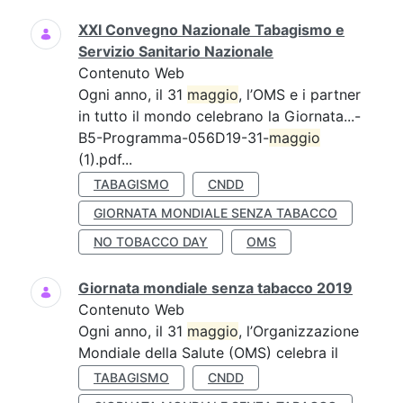
XXI Convegno Nazionale Tabagismo e
Servizio Sanitario Nazionale
Contenuto Web
Ogni anno, il 31
maggio
, l’OMS e i partner
in tutto il mondo celebrano la Giornata...-
B5-Programma-056D19-31-
maggio
(1).pdf...
TABAGISMO
CNDD
GIORNATA MONDIALE SENZA TABACCO
NO TOBACCO DAY
OMS
Giornata mondiale senza tabacco 2019
Contenuto Web
Ogni anno, il 31
maggio
, l’Organizzazione
Mondiale della Salute (OMS) celebra il
TABAGISMO
CNDD