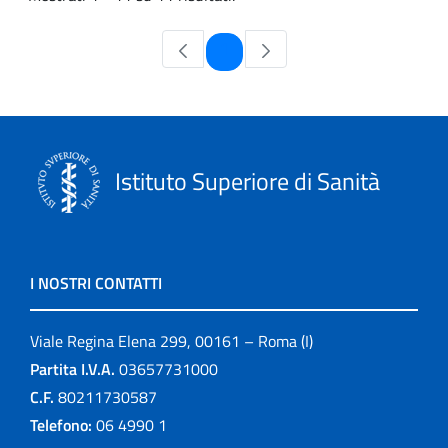
Pagina
1
Istituto Superiore di Sanità
I NOSTRI CONTATTI
Viale Regina Elena 299, 00161 – Roma (I)
Partita I.V.A.
03657731000
C.F.
80211730587
Telefono:
06 4990 1