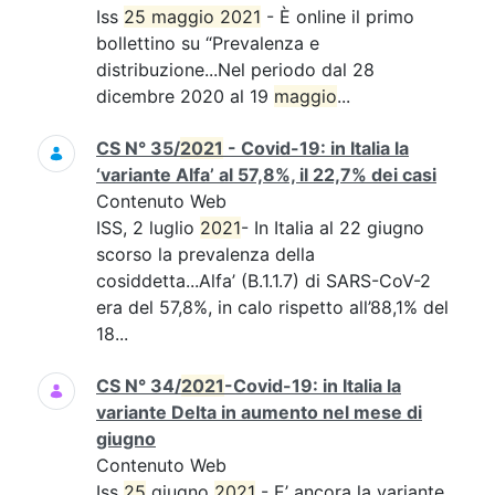
Iss
25 maggio 2021
- È online il primo
bollettino su “Prevalenza e
distribuzione...Nel periodo dal 28
dicembre 2020 al 19
maggio
...
CS N° 35/
2021
- Covid-19: in Italia la
‘variante Alfa’ al 57,8%, il 22,7% dei casi
Contenuto Web
ISS, 2 luglio
2021
- In Italia al 22 giugno
scorso la prevalenza della
cosiddetta...Alfa’ (B.1.1.7) di SARS-CoV-2
era del 57,8%, in calo rispetto all’88,1% del
18...
CS N° 34/
2021
-Covid-19: in Italia la
variante Delta in aumento nel mese di
giugno
Contenuto Web
Iss
25
giugno
2021
- E’ ancora la variante