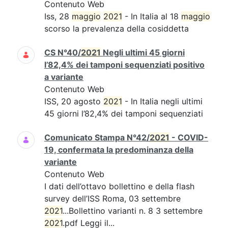
Contenuto Web
Iss, 28
maggio
2021
- In Italia al 18
maggio
scorso la prevalenza della cosiddetta
CS N°40/
2021
Negli ultimi 45 giorni
l’82,4% dei tamponi sequenziati positivo
a variante
Contenuto Web
ISS, 20 agosto
2021
- In Italia negli ultimi
45 giorni l’82,4% dei tamponi sequenziati
Comunicato Stampa N°42/
2021
- COVID-
19, confermata la predominanza della
variante
Contenuto Web
I dati dell’ottavo bollettino e della flash
survey dell’ISS Roma, 03 settembre
2021
...Bollettino varianti n. 8 3 settembre
2021
.pdf Leggi il...