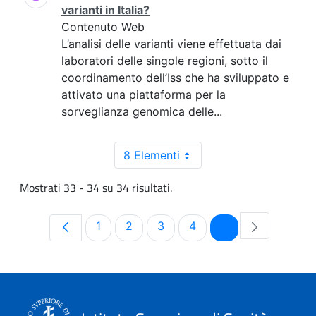
varianti in Italia?
Contenuto Web
L’analisi delle varianti viene effettuata dai
laboratori delle singole regioni, sotto il
coordinamento dell’Iss che ha sviluppato e
attivato una piattaforma per la
sorveglianza genomica delle...
8 Elementi
Mostrati 33 - 34 su 34 risultati.
Pagina
Pagina
Pagina
Pagina
Pagina
1
2
3
4
5