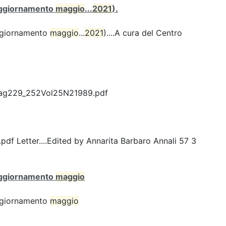
 (aggiornamento
maggio
...
2021
).
(aggiornamento
maggio
...
2021
)....A cura del Centro
Pag229_252Vol25N21989.pdf
Letter....Edited by Annarita Barbaro Annali 57 3
 (aggiornamento
maggio
(aggiornamento
maggio