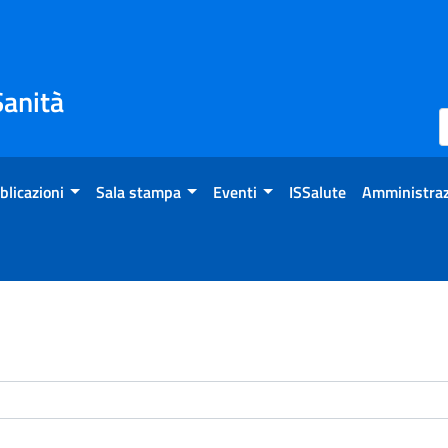
Sanità
blicazioni
Sala stampa
Eventi
ISSalute
Amministraz
enti