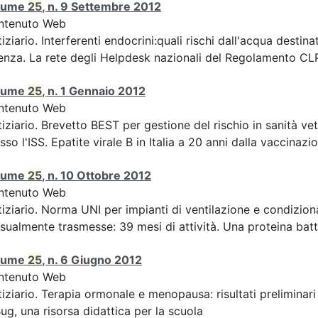
lume
25
, n. 9 Settembre 2012
ntenuto Web
iziario. Interferenti endocrini:quali rischi dall'acqua des
enza. La rete degli Helpdesk nazionali del Regolamento CLP 
lume
25
, n. 1 Gennaio 2012
ntenuto Web
iziario. Brevetto BEST per gestione del rischio in sanità ve
sso l'ISS. Epatite virale B in Italia a 20 anni dalla vaccinazion
lume
25
, n. 10 Ottobre 2012
ntenuto Web
iziario. Norma UNI per impianti di ventilazione e condizion
sualmente trasmesse: 39 mesi di attività. Una proteina batte
lume
25
, n. 6 Giugno 2012
ntenuto Web
iziario. Terapia ormonale e menopausa: risultati preliminari
ug, una risorsa didattica per la scuola