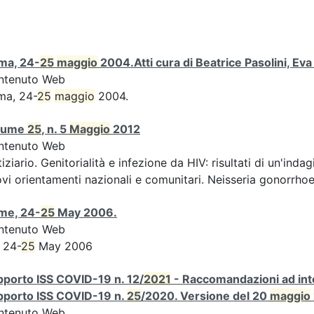
ma, 24-
25
maggio
2004.Atti cura di Beatrice Pasolini, Ev
ntenuto Web
ma, 24-
25
maggio
2004.
lume
25
, n. 5
Maggio
2012
ntenuto Web
iziario. Genitorialità e infezione da HIV: risultati di un'indag
vi orientamenti nazionali e comunitari. Neisseria gonorrhoe
me, 24-
25
May 2006.
ntenuto Web
 24-
25
May 2006
porto ISS COVID-19 n. 12/
2021
- Raccomandazioni ad inte
pporto ISS COVID-19 n.
25
/2020. Versione del 20
maggio
ntenuto Web