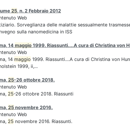
lume
25
, n. 2 Febbraio 2012
ntenuto Web
iziario. Sorveglianza delle malattie sessualmente trasmesse:
vegno sulla nanomedicina in ISS
ma, 14
maggio
1999. Riassunti....A cura di Christina von H
ntenuto Web
ma, 14
maggio
1999. Riassunti....A cura di Christina von Hun
olstein 1999, ii,...
ma,
25
-26 ottobre 2018.
ntenuto Web
ma,
25
-26 ottobre 2018. Riassunti
ma,
25
novembre 2016.
ntenuto Web
ma,
25
novembre 2016. Riassunti.