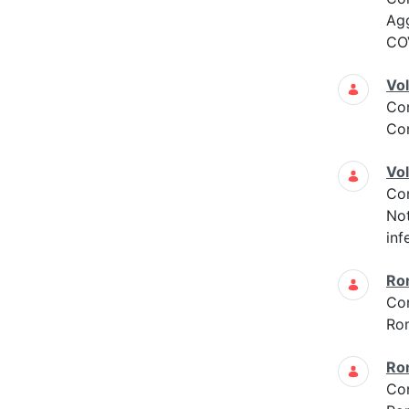
Ag
COV
Vol
Co
Con
Vol
Co
Not
inf
Ro
Co
Ro
Ro
Co