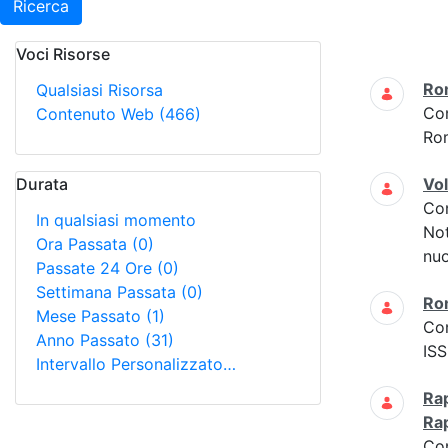
Ricerca
Voci Risorse
Ricerca
Ro
Qualsiasi Risorsa
Co
Contenuto Web
(466)
Ro
Durata
Vo
Co
In qualsiasi momento
Not
Ora Passata
(0)
nuo
Passate 24 Ore
(0)
Settimana Passata
(0)
Ro
Mese Passato
(1)
Co
Anno Passato
(31)
ISS
Intervallo Personalizzato…
Rap
Ra
Co