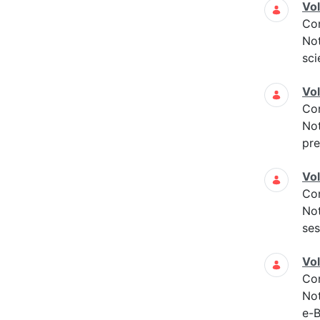
Vo
Co
Not
sci
Vo
Co
Not
pre
Vo
Co
Not
ses
Vo
Co
Not
e-B