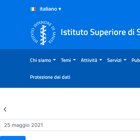
Salta al Contenuto
Salta al Footer
Istituto Superiore di 
Chi siamo
Temi
Attività
Servizi
Pub
Protezione dei dati
Risultati della Ricerca - Ev