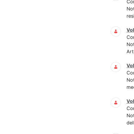
Co
Not
res
Vo
Co
Not
Art
Vo
Co
Not
med
Vo
Co
Not
del