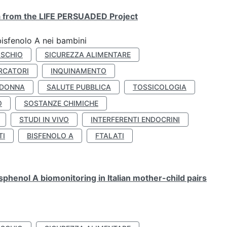
ta from the LIFE PERSUADED Project
bisfenolo A nei bambini
ISCHIO
SICUREZZA ALIMENTARE
RCATORI
INQUINAMENTO
 DONNA
SALUTE PUBBLICA
TOSSICOLOGIA
O
SOSTANZE CHIMICHE
STUDI IN VIVO
INTERFERENTI ENDOCRINI
TI
BISFENOLO A
FTALATI
henol A biomonitoring in Italian mother-child pairs