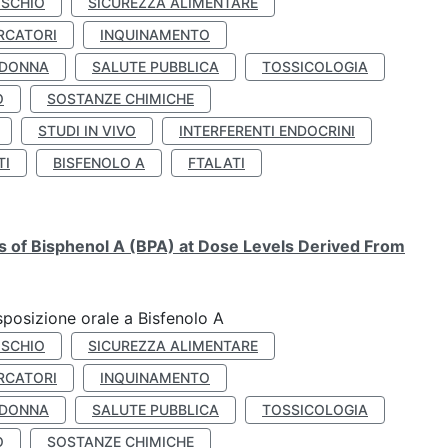
ISCHIO
SICUREZZA ALIMENTARE
RCATORI
INQUINAMENTO
 DONNA
SALUTE PUBBLICA
TOSSICOLOGIA
O
SOSTANZE CHIMICHE
STUDI IN VIVO
INTERFERENTI ENDOCRINI
TI
BISFENOLO A
FTALATI
ts of Bisphenol A (BPA) at Dose Levels Derived From
esposizione orale a Bisfenolo A
ISCHIO
SICUREZZA ALIMENTARE
RCATORI
INQUINAMENTO
 DONNA
SALUTE PUBBLICA
TOSSICOLOGIA
O
SOSTANZE CHIMICHE