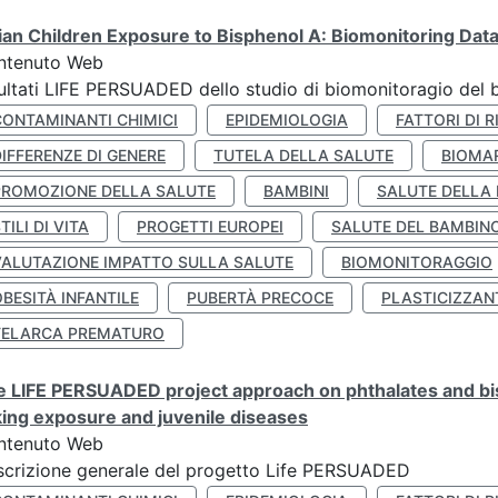
lian Children Exposure to Bisphenol A: Biomonitoring Da
ntenuto Web
ultati LIFE PERSUADED dello studio di biomonitoragio del 
CONTAMINANTI CHIMICI
EPIDEMIOLOGIA
FATTORI DI R
IFFERENZE DI GENERE
TUTELA DELLA SALUTE
BIOMA
PROMOZIONE DELLA SALUTE
BAMBINI
SALUTE DELLA
TILI DI VITA
PROGETTI EUROPEI
SALUTE DEL BAMBIN
VALUTAZIONE IMPATTO SULLA SALUTE
BIOMONITORAGGIO
BESITÀ INFANTILE
PUBERTÀ PRECOCE
PLASTICIZZAN
TELARCA PREMATURO
 LIFE PERSUADED project approach on phthalates and bisp
king exposure and juvenile diseases
ntenuto Web
crizione generale del progetto Life PERSUADED