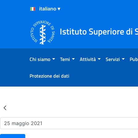
Salta al Contenuto
Salta al Footer
Istituto Superiore di 
Chi siamo
Temi
Attività
Servizi
Pub
Protezione dei dati
Risultati della Ricerca - Ev