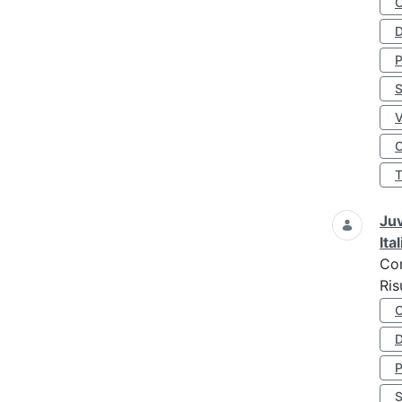
D
S
O
Juv
Ita
Co
Ris
D
S