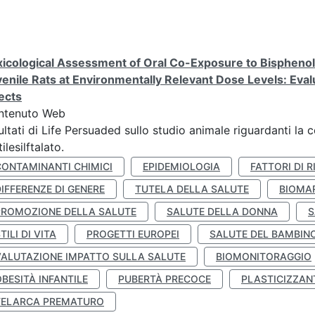
icological Assessment of Oral Co-Exposure to Bisphenol 
enile Rats at Environmentally Relevant Dose Levels: Evalu
ects
ntenuto Web
ultati di Life Persuaded sullo studio animale riguardanti la 
tilesilftalato.
CONTAMINANTI CHIMICI
EPIDEMIOLOGIA
FATTORI DI R
IFFERENZE DI GENERE
TUTELA DELLA SALUTE
BIOMA
PROMOZIONE DELLA SALUTE
SALUTE DELLA DONNA
S
TILI DI VITA
PROGETTI EUROPEI
SALUTE DEL BAMBIN
VALUTAZIONE IMPATTO SULLA SALUTE
BIOMONITORAGGIO
BESITÀ INFANTILE
PUBERTÀ PRECOCE
PLASTICIZZAN
TELARCA PREMATURO