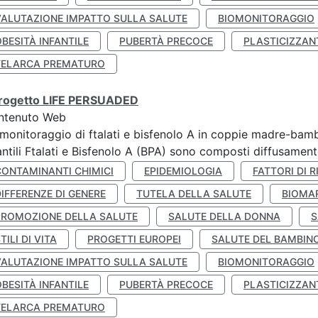
VALUTAZIONE IMPATTO SULLA SALUTE
BIOMONITORAGGIO
BESITÀ INFANTILE
PUBERTÀ PRECOCE
PLASTICIZZAN
TELARCA PREMATURO
 progetto LIFE PERSUADED
ntenuto Web
monitoraggio di ftalati e bisfenolo A in coppie madre-bamb
antili Ftalati e Bisfenolo A (BPA) sono composti diffusamente 
CONTAMINANTI CHIMICI
EPIDEMIOLOGIA
FATTORI DI R
IFFERENZE DI GENERE
TUTELA DELLA SALUTE
BIOMA
PROMOZIONE DELLA SALUTE
SALUTE DELLA DONNA
S
TILI DI VITA
PROGETTI EUROPEI
SALUTE DEL BAMBIN
VALUTAZIONE IMPATTO SULLA SALUTE
BIOMONITORAGGIO
BESITÀ INFANTILE
PUBERTÀ PRECOCE
PLASTICIZZAN
TELARCA PREMATURO