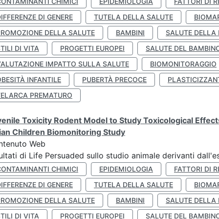
CONTAMINANTI CHIMICI
EPIDEMIOLOGIA
FATTORI DI R
IFFERENZE DI GENERE
TUTELA DELLA SALUTE
BIOMA
PROMOZIONE DELLA SALUTE
BAMBINI
SALUTE DELLA
TILI DI VITA
PROGETTI EUROPEI
SALUTE DEL BAMBIN
VALUTAZIONE IMPATTO SULLA SALUTE
BIOMONITORAGGIO
BESITÀ INFANTILE
PUBERTÀ PRECOCE
PLASTICIZZAN
TELARCA PREMATURO
enile Toxicity Rodent Model to Study Toxicological Effec
lian Children Biomonitoring Study
ntenuto Web
ultati di Life Persuaded sullo studio animale derivanti dall'
CONTAMINANTI CHIMICI
EPIDEMIOLOGIA
FATTORI DI R
IFFERENZE DI GENERE
TUTELA DELLA SALUTE
BIOMA
PROMOZIONE DELLA SALUTE
BAMBINI
SALUTE DELLA
TILI DI VITA
PROGETTI EUROPEI
SALUTE DEL BAMBIN