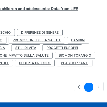
n children and adolescents: Data from LIFE
ISCHIO
DIFFERENZE DI GENERE
TO
PROMOZIONE DELLA SALUTE
BAMBINI
GIA
STILI DI VITA
PROGETTI EUROPEI
ONE IMPATTO SULLA SALUTE
BIOMONITORAGGIO
NTILE
PUBERTÀ PRECOCE
PLASTICIZZANTI
Pagina
1