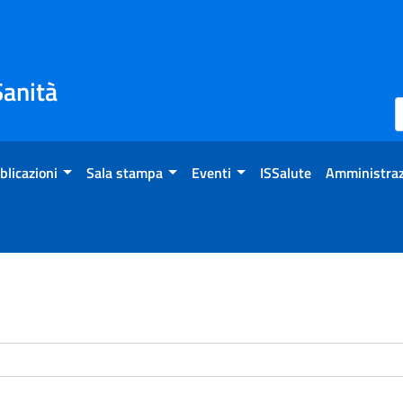
Sanità
blicazioni
Sala stampa
Eventi
ISSalute
Amministraz
enti