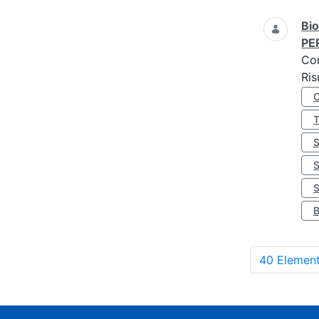
Bio
PE
Co
Ris
S
40 Element