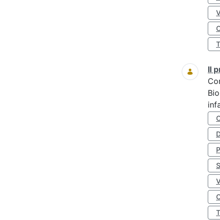
O
Il
Co
Bio
inf
D
S
O