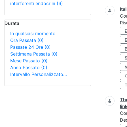
interferenti endocrini
(6)
Ita
Co
Ris
Durata
In qualsiasi momento
D
Ora Passata
(0)
Passate 24 Ore
(0)
Settimana Passata
(0)
S
Mese Passato
(0)
Anno Passato
(0)
Intervallo Personalizzato…
O
The
lin
Co
Des