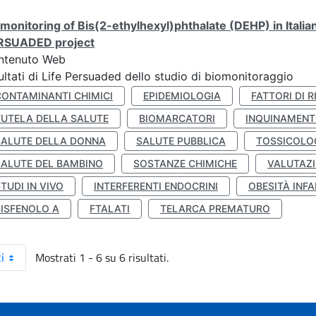
monitoring of Bis(2-ethylhexyl)phthalate (DEHP) in Italia
RSUADED project
ntenuto Web
ultati di Life Persuaded dello studio di biomonitoraggio
CONTAMINANTI CHIMICI
EPIDEMIOLOGIA
FATTORI DI R
TUTELA DELLA SALUTE
BIOMARCATORI
INQUINAMEN
SALUTE DELLA DONNA
SALUTE PUBBLICA
TOSSICOLO
SALUTE DEL BAMBINO
SOSTANZE CHIMICHE
VALUTAZI
TUDI IN VIVO
INTERFERENTI ENDOCRINI
OBESITÀ INFA
BISFENOLO A
FTALATI
TELARCA PREMATURO
Mostrati 1 - 6 su 6 risultati.
i