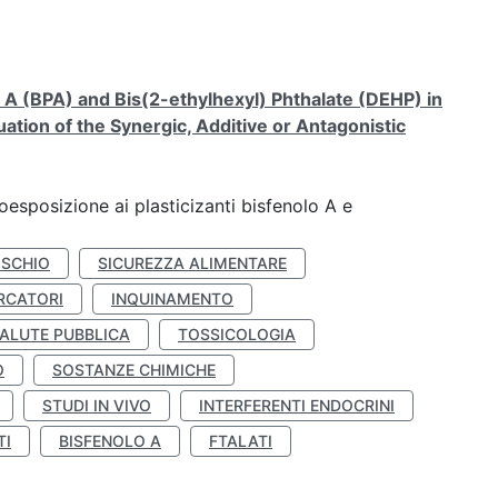
A (BPA) and Bis(2-ethylhexyl) Phthalate (DEHP) in
ation of the Synergic, Additive or Antagonistic
coesposizione ai plasticizanti bisfenolo A e
ISCHIO
SICUREZZA ALIMENTARE
RCATORI
INQUINAMENTO
ALUTE PUBBLICA
TOSSICOLOGIA
O
SOSTANZE CHIMICHE
STUDI IN VIVO
INTERFERENTI ENDOCRINI
TI
BISFENOLO A
FTALATI