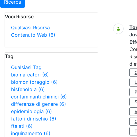
Ricerca
Voci Risorse
Ricerca
Tox
Qualsiasi Risorsa
Juv
Contenuto Web
(6)
Eff
Co
Tag
Ris
die
Qualsiasi Tag
biomarcatori
(6)
biomonitoraggio
(6)
D
bisfenolo a
(6)
contaminanti chimici
(6)
S
differenze di genere
(6)
epidemiologia
(6)
fattori di rischio
(6)
O
ftalati
(6)
inquinamento
(6)