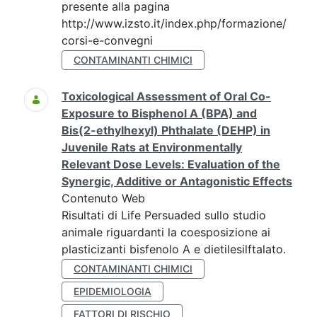
presente alla pagina
http://www.izsto.it/index.php/formazione/
corsi-e-convegni
CONTAMINANTI CHIMICI
Toxicological Assessment of Oral Co-
Exposure to Bisphenol A (BPA) and
Bis(2-ethylhexyl) Phthalate (DEHP) in
Juvenile Rats at Environmentally
Relevant Dose Levels: Evaluation of the
Synergic, Additive or Antagonistic Effects
Contenuto Web
Risultati di Life Persuaded sullo studio
animale riguardanti la coesposizione ai
plasticizanti bisfenolo A e dietilesilftalato.
CONTAMINANTI CHIMICI
EPIDEMIOLOGIA
FATTORI DI RISCHIO