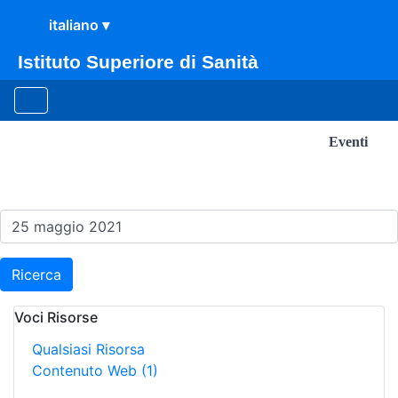
Istituto Superiore di Sanità
Eventi
Risultati della Ricerca - E
Ricerca
Voci Risorse