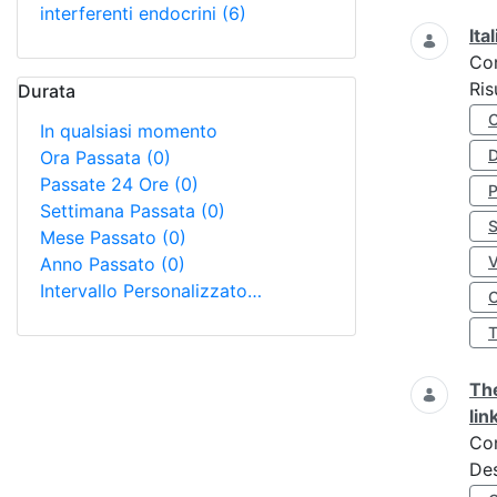
interferenti endocrini
(6)
Ita
Co
Ris
Durata
In qualsiasi momento
D
Ora Passata
(0)
Passate 24 Ore
(0)
Settimana Passata
(0)
S
Mese Passato
(0)
Anno Passato
(0)
Intervallo Personalizzato…
O
The
lin
Co
Des