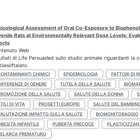
icological Assessment of Oral Co-Exposure to Bisphenol 
enile Rats at Environmentally Relevant Dose Levels: Evalu
ects
ntenuto Web
ultati di Life Persuaded sullo studio animale riguardanti la 
tilesilftalato.
CONTAMINANTI CHIMICI
EPIDEMIOLOGIA
FATTORI DI R
IFFERENZE DI GENERE
TUTELA DELLA SALUTE
BIOMA
PROMOZIONE DELLA SALUTE
SALUTE DELLA DONNA
S
TILI DI VITA
PROGETTI EUROPEI
SALUTE DEL BAMBIN
VALUTAZIONE IMPATTO SULLA SALUTE
BIOMONITORAGGIO
BESITÀ INFANTILE
PUBERTÀ PRECOCE
PLASTICIZZAN
TELARCA PREMATURO