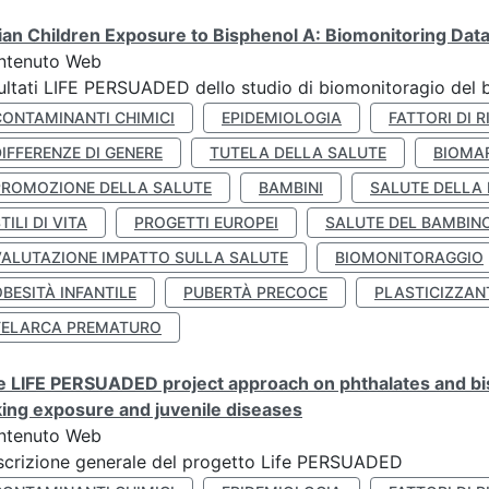
lian Children Exposure to Bisphenol A: Biomonitoring Da
ntenuto Web
ultati LIFE PERSUADED dello studio di biomonitoragio del 
CONTAMINANTI CHIMICI
EPIDEMIOLOGIA
FATTORI DI R
IFFERENZE DI GENERE
TUTELA DELLA SALUTE
BIOMA
PROMOZIONE DELLA SALUTE
BAMBINI
SALUTE DELLA
TILI DI VITA
PROGETTI EUROPEI
SALUTE DEL BAMBIN
VALUTAZIONE IMPATTO SULLA SALUTE
BIOMONITORAGGIO
BESITÀ INFANTILE
PUBERTÀ PRECOCE
PLASTICIZZAN
TELARCA PREMATURO
 LIFE PERSUADED project approach on phthalates and bisp
king exposure and juvenile diseases
ntenuto Web
crizione generale del progetto Life PERSUADED