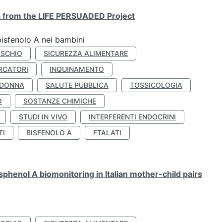
ta from the LIFE PERSUADED Project
bisfenolo A nei bambini
ISCHIO
SICUREZZA ALIMENTARE
RCATORI
INQUINAMENTO
 DONNA
SALUTE PUBBLICA
TOSSICOLOGIA
O
SOSTANZE CHIMICHE
STUDI IN VIVO
INTERFERENTI ENDOCRINI
TI
BISFENOLO A
FTALATI
henol A biomonitoring in Italian mother-child pairs