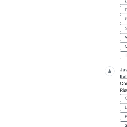
D
S
O
Juv
Ita
Co
Ris
D
S