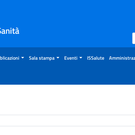
Sanità
blicazioni
Sala stampa
Eventi
ISSalute
Amministraz
enti