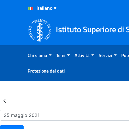
Salta al Contenuto
Salta al Footer
Istituto Superiore di 
Chi siamo
Temi
Attività
Servizi
Pub
Protezione dei dati
Risultati della Ricerca - Ev