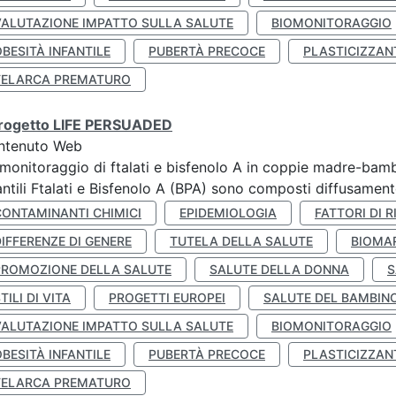
VALUTAZIONE IMPATTO SULLA SALUTE
BIOMONITORAGGIO
BESITÀ INFANTILE
PUBERTÀ PRECOCE
PLASTICIZZAN
TELARCA PREMATURO
 progetto LIFE PERSUADED
ntenuto Web
monitoraggio di ftalati e bisfenolo A in coppie madre-bamb
antili Ftalati e Bisfenolo A (BPA) sono composti diffusamente 
CONTAMINANTI CHIMICI
EPIDEMIOLOGIA
FATTORI DI R
IFFERENZE DI GENERE
TUTELA DELLA SALUTE
BIOMA
PROMOZIONE DELLA SALUTE
SALUTE DELLA DONNA
S
TILI DI VITA
PROGETTI EUROPEI
SALUTE DEL BAMBIN
VALUTAZIONE IMPATTO SULLA SALUTE
BIOMONITORAGGIO
BESITÀ INFANTILE
PUBERTÀ PRECOCE
PLASTICIZZAN
TELARCA PREMATURO