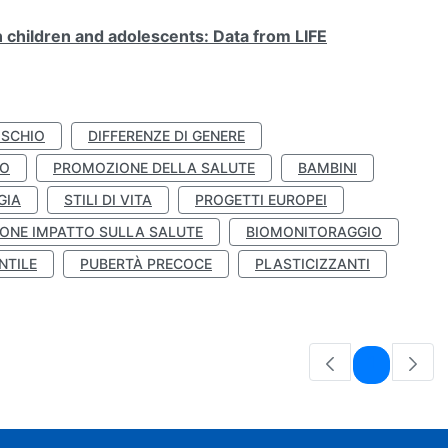
n children and adolescents: Data from LIFE
ISCHIO
DIFFERENZE DI GENERE
TO
PROMOZIONE DELLA SALUTE
BAMBINI
GIA
STILI DI VITA
PROGETTI EUROPEI
ONE IMPATTO SULLA SALUTE
BIOMONITORAGGIO
NTILE
PUBERTÀ PRECOCE
PLASTICIZZANTI
Pagina
1