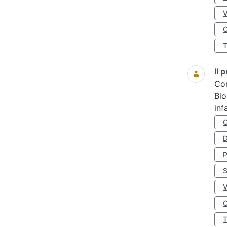
O
Il
Co
Bio
inf
D
S
O