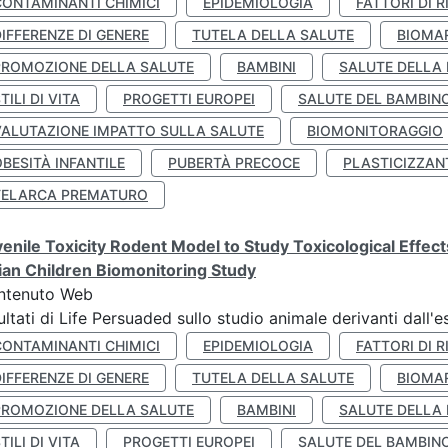
CONTAMINANTI CHIMICI
EPIDEMIOLOGIA
FATTORI DI R
IFFERENZE DI GENERE
TUTELA DELLA SALUTE
BIOMA
PROMOZIONE DELLA SALUTE
BAMBINI
SALUTE DELLA
TILI DI VITA
PROGETTI EUROPEI
SALUTE DEL BAMBIN
VALUTAZIONE IMPATTO SULLA SALUTE
BIOMONITORAGGIO
BESITÀ INFANTILE
PUBERTÀ PRECOCE
PLASTICIZZAN
TELARCA PREMATURO
enile Toxicity Rodent Model to Study Toxicological Effec
lian Children Biomonitoring Study
ntenuto Web
ultati di Life Persuaded sullo studio animale derivanti dall'
CONTAMINANTI CHIMICI
EPIDEMIOLOGIA
FATTORI DI R
IFFERENZE DI GENERE
TUTELA DELLA SALUTE
BIOMA
PROMOZIONE DELLA SALUTE
BAMBINI
SALUTE DELLA
TILI DI VITA
PROGETTI EUROPEI
SALUTE DEL BAMBIN