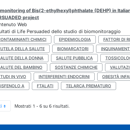
monitoring of Bis(2-ethylhexyl)phthalate (DEHP) in Italia
RSUADED project
ntenuto Web
ultati di Life Persuaded dello studio di biomonitoraggio
CONTAMINANTI CHIMICI
EPIDEMIOLOGIA
FATTORI DI R
TUTELA DELLA SALUTE
BIOMARCATORI
INQUINAMEN
SALUTE DELLA DONNA
SALUTE PUBBLICA
TOSSICOLO
SALUTE DEL BAMBINO
SOSTANZE CHIMICHE
VALUTAZI
TUDI IN VIVO
INTERFERENTI ENDOCRINI
OBESITÀ INFA
BISFENOLO A
FTALATI
TELARCA PREMATURO
Mostrati 1 - 6 su 6 risultati.
i