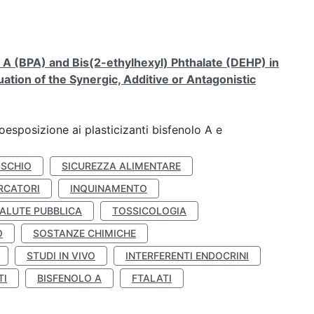
A (BPA) and Bis(2-ethylhexyl) Phthalate (DEHP) in
ation of the Synergic, Additive or Antagonistic
coesposizione ai plasticizanti bisfenolo A e
ISCHIO
SICUREZZA ALIMENTARE
RCATORI
INQUINAMENTO
ALUTE PUBBLICA
TOSSICOLOGIA
O
SOSTANZE CHIMICHE
STUDI IN VIVO
INTERFERENTI ENDOCRINI
TI
BISFENOLO A
FTALATI