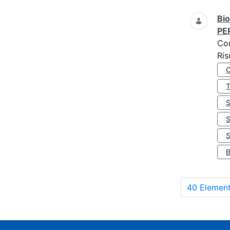
Bio
PE
Co
Ris
S
40 Element