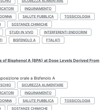
ISCHIO
SICUREZZA ALIMENTARE
RCATORI
INQUINAMENTO
 DONNA
SALUTE PUBBLICA
TOSSICOLOGIA
O
SOSTANZE CHIMICHE
STUDI IN VIVO
INTERFERENTI ENDOCRINI
TI
BISFENOLO A
FTALATI
ts of Bisphenol A (BPA) at Dose Levels Derived From
esposizione orale a Bisfenolo A
ISCHIO
SICUREZZA ALIMENTARE
RCATORI
INQUINAMENTO
 DONNA
SALUTE PUBBLICA
TOSSICOLOGIA
O
SOSTANZE CHIMICHE