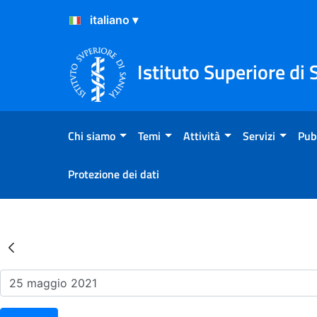
Salta al Contenuto
Salta al Footer
Istituto Superiore di 
Chi siamo
Temi
Attività
Servizi
Pub
Protezione dei dati
Risultati della Ricerca - Ev