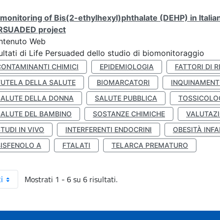
monitoring of Bis(2-ethylhexyl)phthalate (DEHP) in Italia
RSUADED project
ntenuto Web
ultati di Life Persuaded dello studio di biomonitoraggio
CONTAMINANTI CHIMICI
EPIDEMIOLOGIA
FATTORI DI R
TUTELA DELLA SALUTE
BIOMARCATORI
INQUINAMEN
SALUTE DELLA DONNA
SALUTE PUBBLICA
TOSSICOLO
SALUTE DEL BAMBINO
SOSTANZE CHIMICHE
VALUTAZI
TUDI IN VIVO
INTERFERENTI ENDOCRINI
OBESITÀ INFA
BISFENOLO A
FTALATI
TELARCA PREMATURO
Mostrati 1 - 6 su 6 risultati.
i