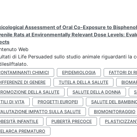
icological Assessment of Oral Co-Exposure to Bisphenol 
enile Rats at Environmentally Relevant Dose Levels: Evalu
ects
ntenuto Web
ultati di Life Persuaded sullo studio animale riguardanti la 
tilesilftalato.
CONTAMINANTI CHIMICI
EPIDEMIOLOGIA
FATTORI DI R
IFFERENZE DI GENERE
TUTELA DELLA SALUTE
BIOMA
PROMOZIONE DELLA SALUTE
SALUTE DELLA DONNA
S
TILI DI VITA
PROGETTI EUROPEI
SALUTE DEL BAMBIN
VALUTAZIONE IMPATTO SULLA SALUTE
BIOMONITORAGGIO
BESITÀ INFANTILE
PUBERTÀ PRECOCE
PLASTICIZZAN
TELARCA PREMATURO