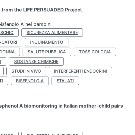
ta from the LIFE PERSUADED Project
bisfenolo A nei bambini
ISCHIO
SICUREZZA ALIMENTARE
RCATORI
INQUINAMENTO
 DONNA
SALUTE PUBBLICA
TOSSICOLOGIA
O
SOSTANZE CHIMICHE
STUDI IN VIVO
INTERFERENTI ENDOCRINI
TI
BISFENOLO A
FTALATI
henol A biomonitoring in Italian mother-child pairs