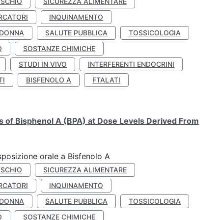
ISCHIO
SICUREZZA ALIMENTARE
RCATORI
INQUINAMENTO
 DONNA
SALUTE PUBBLICA
TOSSICOLOGIA
O
SOSTANZE CHIMICHE
STUDI IN VIVO
INTERFERENTI ENDOCRINI
TI
BISFENOLO A
FTALATI
ts of Bisphenol A (BPA) at Dose Levels Derived From
esposizione orale a Bisfenolo A
ISCHIO
SICUREZZA ALIMENTARE
RCATORI
INQUINAMENTO
 DONNA
SALUTE PUBBLICA
TOSSICOLOGIA
O
SOSTANZE CHIMICHE