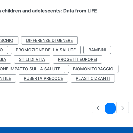
n children and adolescents: Data from LIFE
ISCHIO
DIFFERENZE DI GENERE
TO
PROMOZIONE DELLA SALUTE
BAMBINI
GIA
STILI DI VITA
PROGETTI EUROPEI
ONE IMPATTO SULLA SALUTE
BIOMONITORAGGIO
NTILE
PUBERTÀ PRECOCE
PLASTICIZZANTI
Pagina
1