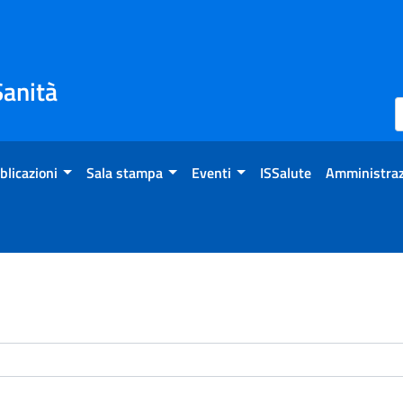
Sanità
blicazioni
Sala stampa
Eventi
ISSalute
Amministraz
enti