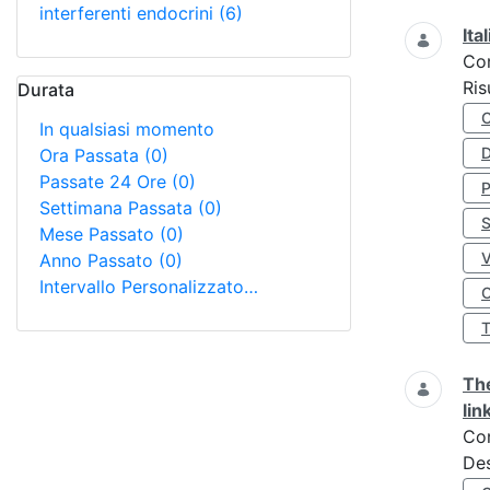
interferenti endocrini
(6)
Ita
Co
Ris
Durata
In qualsiasi momento
D
Ora Passata
(0)
Passate 24 Ore
(0)
Settimana Passata
(0)
S
Mese Passato
(0)
Anno Passato
(0)
Intervallo Personalizzato…
O
The
lin
Co
Des