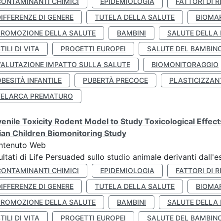
CONTAMINANTI CHIMICI
EPIDEMIOLOGIA
FATTORI DI R
IFFERENZE DI GENERE
TUTELA DELLA SALUTE
BIOMA
PROMOZIONE DELLA SALUTE
BAMBINI
SALUTE DELLA
TILI DI VITA
PROGETTI EUROPEI
SALUTE DEL BAMBIN
VALUTAZIONE IMPATTO SULLA SALUTE
BIOMONITORAGGIO
BESITÀ INFANTILE
PUBERTÀ PRECOCE
PLASTICIZZAN
TELARCA PREMATURO
enile Toxicity Rodent Model to Study Toxicological Effec
lian Children Biomonitoring Study
ntenuto Web
ultati di Life Persuaded sullo studio animale derivanti dall'
CONTAMINANTI CHIMICI
EPIDEMIOLOGIA
FATTORI DI R
IFFERENZE DI GENERE
TUTELA DELLA SALUTE
BIOMA
PROMOZIONE DELLA SALUTE
BAMBINI
SALUTE DELLA
TILI DI VITA
PROGETTI EUROPEI
SALUTE DEL BAMBIN