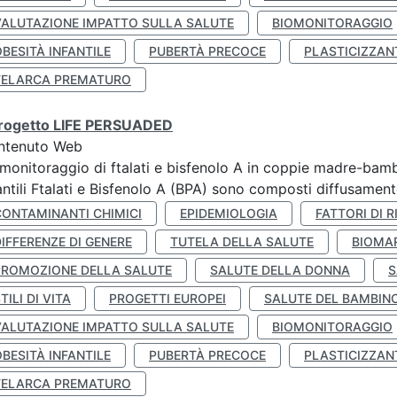
VALUTAZIONE IMPATTO SULLA SALUTE
BIOMONITORAGGIO
BESITÀ INFANTILE
PUBERTÀ PRECOCE
PLASTICIZZAN
TELARCA PREMATURO
 progetto LIFE PERSUADED
ntenuto Web
monitoraggio di ftalati e bisfenolo A in coppie madre-bamb
antili Ftalati e Bisfenolo A (BPA) sono composti diffusamente 
CONTAMINANTI CHIMICI
EPIDEMIOLOGIA
FATTORI DI R
IFFERENZE DI GENERE
TUTELA DELLA SALUTE
BIOMA
PROMOZIONE DELLA SALUTE
SALUTE DELLA DONNA
S
TILI DI VITA
PROGETTI EUROPEI
SALUTE DEL BAMBIN
VALUTAZIONE IMPATTO SULLA SALUTE
BIOMONITORAGGIO
BESITÀ INFANTILE
PUBERTÀ PRECOCE
PLASTICIZZAN
TELARCA PREMATURO