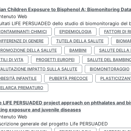
lian Children Exposure to Bisphenol A: Biomonitoring Da
ntenuto Web
ultati LIFE PERSUADED dello studio di biomonitoragio del 
CONTAMINANTI CHIMICI
EPIDEMIOLOGIA
FATTORI DI R
IFFERENZE DI GENERE
TUTELA DELLA SALUTE
BIOMA
PROMOZIONE DELLA SALUTE
BAMBINI
SALUTE DELLA
TILI DI VITA
PROGETTI EUROPEI
SALUTE DEL BAMBIN
VALUTAZIONE IMPATTO SULLA SALUTE
BIOMONITORAGGIO
BESITÀ INFANTILE
PUBERTÀ PRECOCE
PLASTICIZZAN
TELARCA PREMATURO
 LIFE PERSUADED project approach on phthalates and bisp
king exposure and juvenile diseases
ntenuto Web
crizione generale del progetto Life PERSUADED