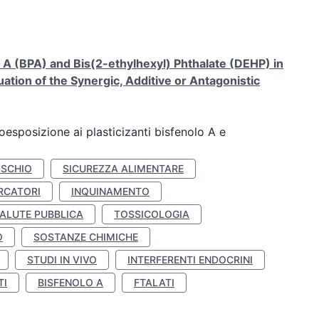
A (BPA) and Bis(2-ethylhexyl) Phthalate (DEHP) in
ation of the Synergic, Additive or Antagonistic
coesposizione ai plasticizanti bisfenolo A e
ISCHIO
SICUREZZA ALIMENTARE
RCATORI
INQUINAMENTO
ALUTE PUBBLICA
TOSSICOLOGIA
O
SOSTANZE CHIMICHE
STUDI IN VIVO
INTERFERENTI ENDOCRINI
TI
BISFENOLO A
FTALATI