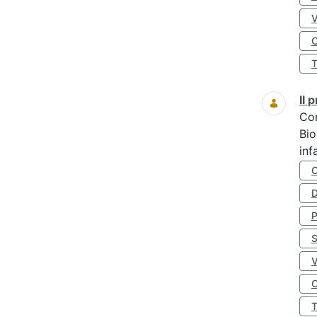
O
Il
Co
Bio
inf
D
S
O