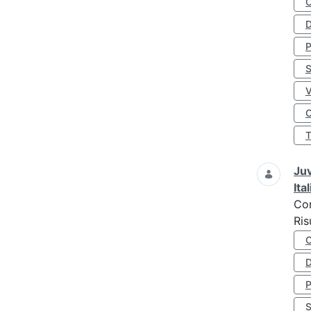
D
S
O
Juv
Ita
Co
Ris
D
S