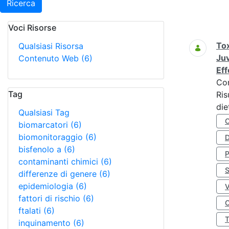
Ricerca
Voci Risorse
Ricerca
Tox
Qualsiasi Risorsa
Juv
Contenuto Web
(6)
Eff
Co
Tag
Ris
die
Qualsiasi Tag
biomarcatori
(6)
biomonitoraggio
(6)
D
bisfenolo a
(6)
contaminanti chimici
(6)
S
differenze di genere
(6)
epidemiologia
(6)
fattori di rischio
(6)
O
ftalati
(6)
inquinamento
(6)