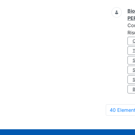
Bio
PE
Co
Ris
S
40 Element