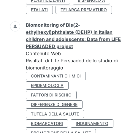
PLASTICIZZANTI
BISFENOLO A
FTALATI
TELARCA PREMATURO
Biomonitoring of Bis(2-
ethylhexyl)phthalate (DEHP) in Italian
children and adolescents: Data from LIFE
PERSUADED project
Contenuto Web
Risultati di Life Persuaded dello studio di
biomonitoraggio
CONTAMINANTI CHIMICI
EPIDEMIOLOGIA
FATTORI DI RISCHIO
DIFFERENZE DI GENERE
TUTELA DELLA SALUTE
BIOMARCATORI
INQUINAMENTO
PROMOZIONE DELLA SALUTE