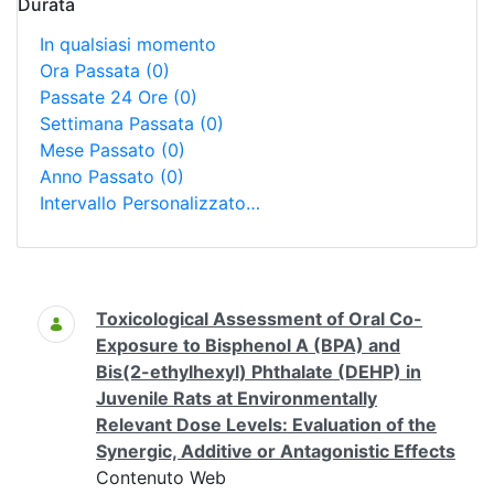
Durata
In qualsiasi momento
Ora Passata
(0)
Passate 24 Ore
(0)
Settimana Passata
(0)
Mese Passato
(0)
Anno Passato
(0)
Intervallo Personalizzato…
Ricerca
Toxicological Assessment of Oral Co-
Exposure to Bisphenol A (BPA) and
Bis(2-ethylhexyl) Phthalate (DEHP) in
Juvenile Rats at Environmentally
Relevant Dose Levels: Evaluation of the
Synergic, Additive or Antagonistic Effects
Contenuto Web