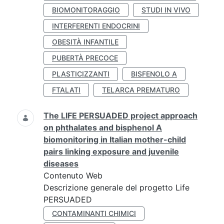
BIOMONITORAGGIO
STUDI IN VIVO
INTERFERENTI ENDOCRINI
OBESITÀ INFANTILE
PUBERTÀ PRECOCE
PLASTICIZZANTI
BISFENOLO A
FTALATI
TELARCA PREMATURO
The LIFE PERSUADED project approach
on phthalates and bisphenol A
biomonitoring in Italian mother-child
pairs linking exposure and juvenile
diseases
Contenuto Web
Descrizione generale del progetto Life
PERSUADED
CONTAMINANTI CHIMICI