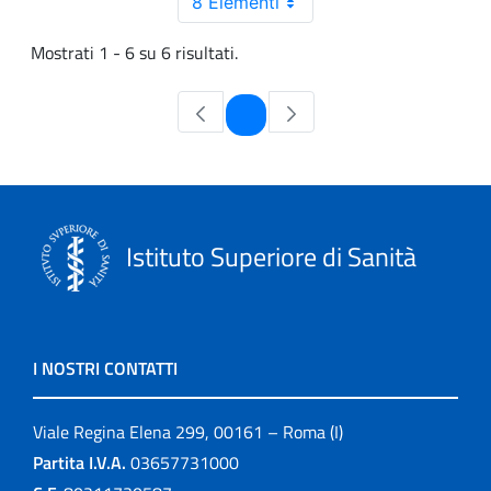
8 Elementi
Mostrati 1 - 6 su 6 risultati.
Pagina
1
Istituto Superiore di Sanità
I NOSTRI CONTATTI
Viale Regina Elena 299, 00161 – Roma (I)
Partita I.V.A.
03657731000