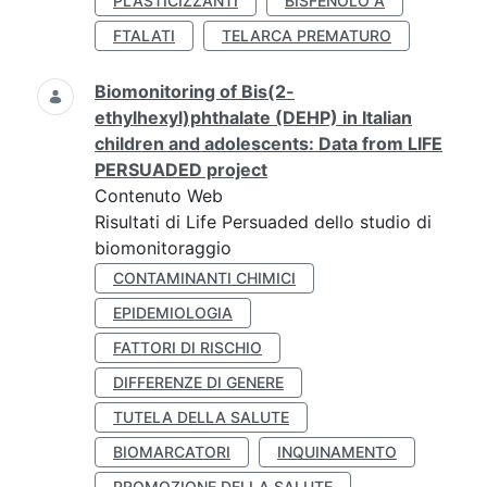
PLASTICIZZANTI
BISFENOLO A
FTALATI
TELARCA PREMATURO
Biomonitoring of Bis(2-
ethylhexyl)phthalate (DEHP) in Italian
children and adolescents: Data from LIFE
PERSUADED project
Contenuto Web
Risultati di Life Persuaded dello studio di
biomonitoraggio
CONTAMINANTI CHIMICI
EPIDEMIOLOGIA
FATTORI DI RISCHIO
DIFFERENZE DI GENERE
TUTELA DELLA SALUTE
BIOMARCATORI
INQUINAMENTO
PROMOZIONE DELLA SALUTE