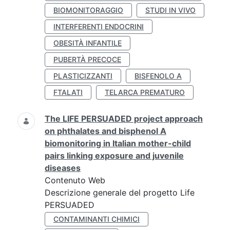
BIOMONITORAGGIO
STUDI IN VIVO
INTERFERENTI ENDOCRINI
OBESITÀ INFANTILE
PUBERTÀ PRECOCE
PLASTICIZZANTI
BISFENOLO A
FTALATI
TELARCA PREMATURO
The LIFE PERSUADED project approach
on phthalates and bisphenol A
biomonitoring in Italian mother-child
pairs linking exposure and juvenile
diseases
Contenuto Web
Descrizione generale del progetto Life
PERSUADED
CONTAMINANTI CHIMICI