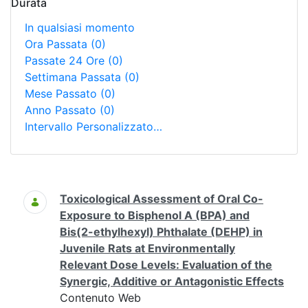
Durata
In qualsiasi momento
Ora Passata
(0)
Passate 24 Ore
(0)
Settimana Passata
(0)
Mese Passato
(0)
Anno Passato
(0)
Intervallo Personalizzato…
Ricerca
Toxicological Assessment of Oral Co-
Exposure to Bisphenol A (BPA) and
Bis(2-ethylhexyl) Phthalate (DEHP) in
Juvenile Rats at Environmentally
Relevant Dose Levels: Evaluation of the
Synergic, Additive or Antagonistic Effects
Contenuto Web