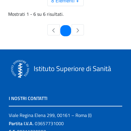
8 Elementi
Mostrati 1 - 6 su 6 risultati.
Pagina
1
Istituto Superiore di Sanità
I NOSTRI CONTATTI
Viale Regina Elena 299, 00161 – Roma (I)
Partita I.V.A.
03657731000