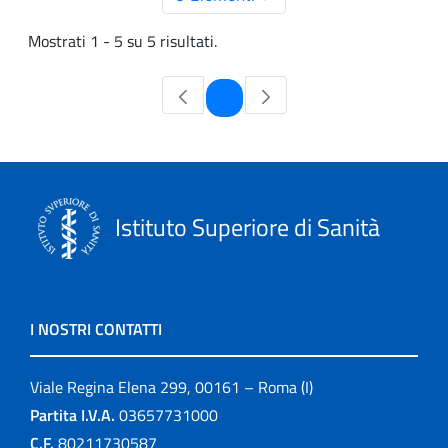
Mostrati 1 - 5 su 5 risultati.
Pagina
1
Istituto Superiore di Sanità
I NOSTRI CONTATTI
Viale Regina Elena 299, 00161 – Roma (I)
Partita I.V.A.
03657731000
C.F.
80211730587