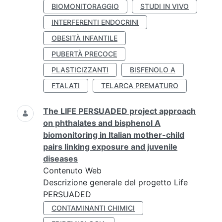
BIOMONITORAGGIO
STUDI IN VIVO
INTERFERENTI ENDOCRINI
OBESITÀ INFANTILE
PUBERTÀ PRECOCE
PLASTICIZZANTI
BISFENOLO A
FTALATI
TELARCA PREMATURO
The LIFE PERSUADED project approach
on phthalates and bisphenol A
biomonitoring in Italian mother-child
pairs linking exposure and juvenile
diseases
Contenuto Web
Descrizione generale del progetto Life
PERSUADED
CONTAMINANTI CHIMICI