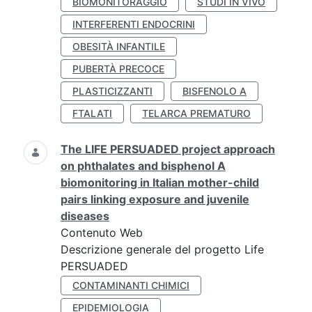
BIOMONITORAGGIO
STUDI IN VIVO
INTERFERENTI ENDOCRINI
OBESITÀ INFANTILE
PUBERTÀ PRECOCE
PLASTICIZZANTI
BISFENOLO A
FTALATI
TELARCA PREMATURO
The LIFE PERSUADED project approach
on phthalates and bisphenol A
biomonitoring in Italian mother-child
pairs linking exposure and juvenile
diseases
Contenuto Web
Descrizione generale del progetto Life
PERSUADED
CONTAMINANTI CHIMICI
EPIDEMIOLOGIA