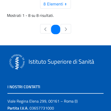
8 Elementi
Mostrati 1 - 8 su 8 risultati.
Pagina
1
Istituto Superiore di Sanità
I NOSTRI CONTATTI
Viale Regina Elena 299, 00161 – Roma (I)
Partita I.V.A.
03657731000