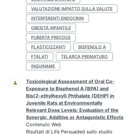
VALUTAZIONE IMPATTO SULLA SALUTE
INTERFERENTI ENDOCRINI
OBESITÀ INFANTILE
PUBERTÀ PRECOCE
PLASTICIZZANTI
BISFENOLO A
FTALATI
TELARCA PREMATURO
INQUINAME
Toxicological Assessment of Oral Co-
Exposure to Bisphenol A (BPA) and
Bis(2-ethylhexyl) Phthalate (DEHP) in
Juvenile Rats at Environmentally
Relevant Dose Levels: Evaluation of the
Synergic, Additive or Antagonistic Effects
Contenuto Web
Risultati di Life Persuaded sullo studio