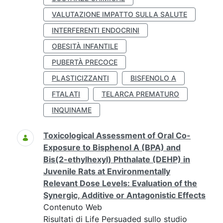
VALUTAZIONE IMPATTO SULLA SALUTE
INTERFERENTI ENDOCRINI
OBESITÀ INFANTILE
PUBERTÀ PRECOCE
PLASTICIZZANTI
BISFENOLO A
FTALATI
TELARCA PREMATURO
INQUINAME
Toxicological Assessment of Oral Co-
Exposure to Bisphenol A (BPA) and
Bis(2-ethylhexyl) Phthalate (DEHP) in
Juvenile Rats at Environmentally
Relevant Dose Levels: Evaluation of the
Synergic, Additive or Antagonistic Effects
Contenuto Web
Risultati di Life Persuaded sullo studio