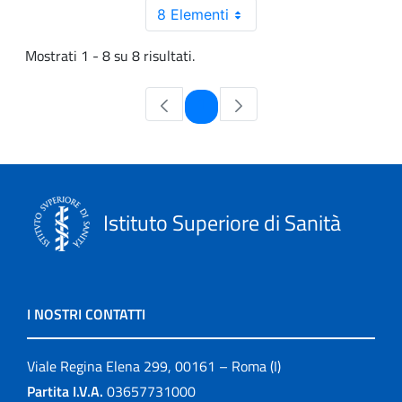
8 Elementi
Mostrati 1 - 8 su 8 risultati.
Pagina
1
Istituto Superiore di Sanità
I NOSTRI CONTATTI
Viale Regina Elena 299, 00161 – Roma (I)
Partita I.V.A.
03657731000