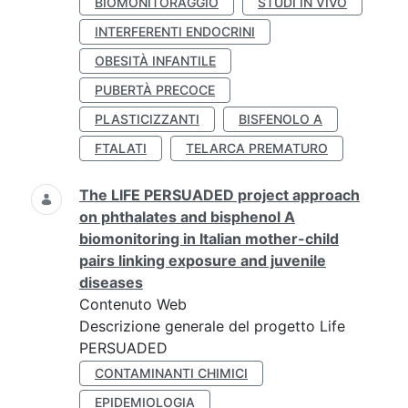
BIOMONITORAGGIO
STUDI IN VIVO
INTERFERENTI ENDOCRINI
OBESITÀ INFANTILE
PUBERTÀ PRECOCE
PLASTICIZZANTI
BISFENOLO A
FTALATI
TELARCA PREMATURO
The LIFE PERSUADED project approach
on phthalates and bisphenol A
biomonitoring in Italian mother-child
pairs linking exposure and juvenile
diseases
Contenuto Web
Descrizione generale del progetto Life
PERSUADED
CONTAMINANTI CHIMICI
EPIDEMIOLOGIA