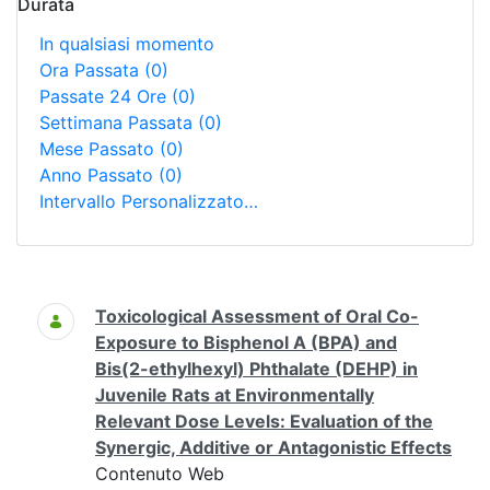
Durata
In qualsiasi momento
Ora Passata
(0)
Passate 24 Ore
(0)
Settimana Passata
(0)
Mese Passato
(0)
Anno Passato
(0)
Intervallo Personalizzato…
Ricerca
Toxicological Assessment of Oral Co-
Exposure to Bisphenol A (BPA) and
Bis(2-ethylhexyl) Phthalate (DEHP) in
Juvenile Rats at Environmentally
Relevant Dose Levels: Evaluation of the
Synergic, Additive or Antagonistic Effects
Contenuto Web