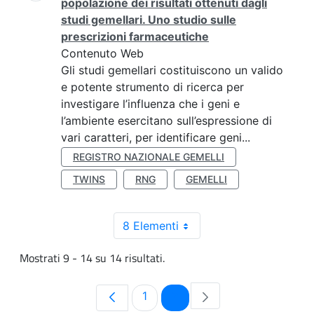
popolazione dei risultati ottenuti dagli
studi gemellari. Uno studio sulle
prescrizioni farmaceutiche
Contenuto Web
Gli studi gemellari costituiscono un valido
e potente strumento di ricerca per
investigare l’influenza che i geni e
l’ambiente esercitano sull’espressione di
vari caratteri, per identificare geni...
REGISTRO NAZIONALE GEMELLI
TWINS
RNG
GEMELLI
8 Elementi
Mostrati 9 - 14 su 14 risultati.
Pagina
Pagina
1
2