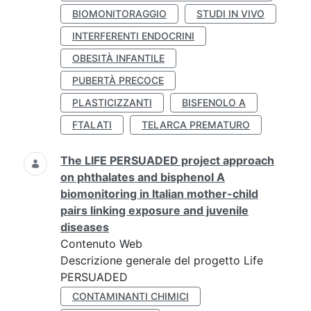
BIOMONITORAGGIO
STUDI IN VIVO
INTERFERENTI ENDOCRINI
OBESITÀ INFANTILE
PUBERTÀ PRECOCE
PLASTICIZZANTI
BISFENOLO A
FTALATI
TELARCA PREMATURO
The LIFE PERSUADED project approach
on phthalates and bisphenol A
biomonitoring in Italian mother-child
pairs linking exposure and juvenile
diseases
Contenuto Web
Descrizione generale del progetto Life
PERSUADED
CONTAMINANTI CHIMICI