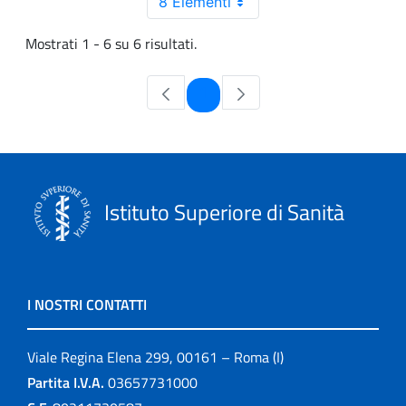
8 Elementi
Mostrati 1 - 6 su 6 risultati.
Pagina
1
Istituto Superiore di Sanità
I NOSTRI CONTATTI
Viale Regina Elena 299, 00161 – Roma (I)
Partita I.V.A.
03657731000