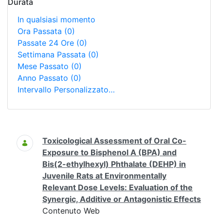
Durata
In qualsiasi momento
Ora Passata
(0)
Passate 24 Ore
(0)
Settimana Passata
(0)
Mese Passato
(0)
Anno Passato
(0)
Intervallo Personalizzato…
Ricerca
Toxicological Assessment of Oral Co-
Exposure to Bisphenol A (BPA) and
Bis(2-ethylhexyl) Phthalate (DEHP) in
Juvenile Rats at Environmentally
Relevant Dose Levels: Evaluation of the
Synergic, Additive or Antagonistic Effects
Contenuto Web