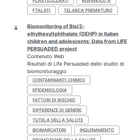
PLASTICIZZANTI
BISFENOLO A
FTALATI
TELARCA PREMATURO
Biomonitoring of Bis(2-
ethylhexyl)phthalate (DEHP) in Italian
children and adolescents: Data from LIFE
PERSUADED project
Contenuto Web
Risultati di Life Persuaded dello studio di
biomonitoraggio
CONTAMINANTI CHIMICI
EPIDEMIOLOGIA
FATTORI DI RISCHIO
DIFFERENZE DI GENERE
TUTELA DELLA SALUTE
BIOMARCATORI
INQUINAMENTO
PROMOZIONE DELLA SALUTE