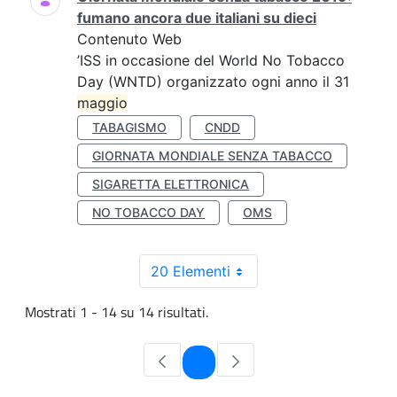
fumano ancora due italiani su dieci
Contenuto Web
’ISS in occasione del World No Tobacco
Day (WNTD) organizzato ogni anno il 31
maggio
TABAGISMO
CNDD
GIORNATA MONDIALE SENZA TABACCO
SIGARETTA ELETTRONICA
NO TOBACCO DAY
OMS
20 Elementi
Mostrati 1 - 14 su 14 risultati.
Pagina
1