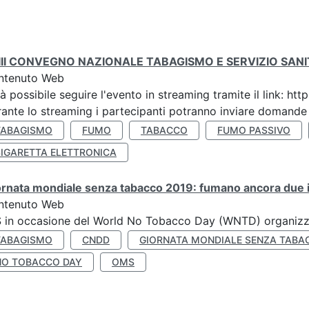
III CONVEGNO NAZIONALE TABAGISMO E SERVIZIO SAN
ntenuto Web
à possibile seguire l'evento in streaming tramite il link:
ante lo streaming i partecipanti potranno inviare domande ai
TABAGISMO
FUMO
TABACCO
FUMO PASSIVO
SIGARETTA ELETTRONICA
rnata mondiale senza tabacco 2019: fumano ancora due ita
ntenuto Web
S in occasione del World No Tobacco Day (WNTD) organizz
TABAGISMO
CNDD
GIORNATA MONDIALE SENZA TABA
NO TOBACCO DAY
OMS