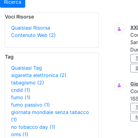
Ricerca
Voci Risorse
Ricerca
XX
Qualsiasi Risorsa
Co
Contenuto Web
(2)
Sar
Dur
Tag
Qualsiasi Tag
sigaretta elettronica
(2)
tabagismo
(2)
Gio
cndd
(1)
Co
fumo
(1)
’IS
fumo passivo
(1)
giornata mondiale senza tabacco
(1)
no tobacco day
(1)
oms
(1)