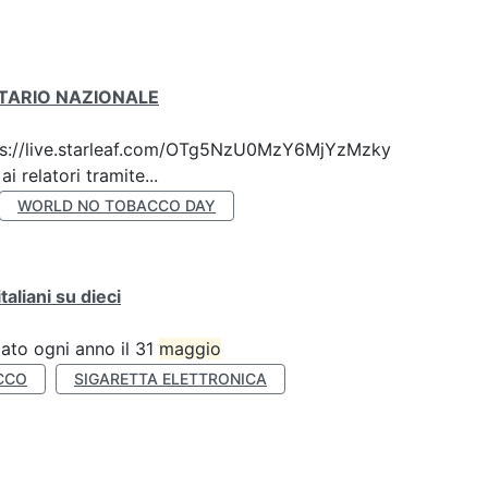
ITARIO NAZIONALE
 https://live.starleaf.com/OTg5NzU0MzY6MjYzMzky
 relatori tramite...
WORLD NO TOBACCO DAY
liani su dieci
ato ogni anno il 31
maggio
CCO
SIGARETTA ELETTRONICA