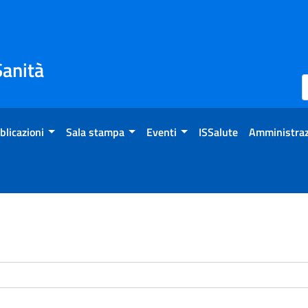
Sanità
blicazioni
Sala stampa
Eventi
ISSalute
Amministraz
enti