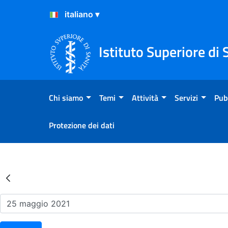
Salta al Contenuto
Salta al Footer
Istituto Superiore di 
Chi siamo
Temi
Attività
Servizi
Pub
Protezione dei dati
Risultati della Ricerca - Ev