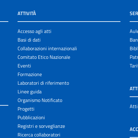
ATTIVITÀ
SER
Accesso agli atti
Aul
Basi di dati
Ban
Collaborazioni internazionali
Bibl
Comitato Etico Nazionale
Patr
Eventi
Tari
Formazione
Laboratori di riferimento
ATT
Linee guida
Organismo Notificato
Atti
Progetti
Pubblicazioni
Registri e sorveglianze
ACC
Ricerca collaboratori