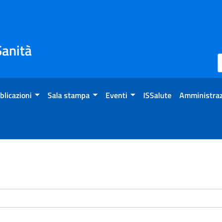
Sanità
blicazioni
Sala stampa
Eventi
ISSalute
Amministraz
enti