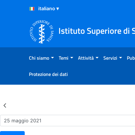
Salta al Contenuto
Salta al Footer
Istituto Superiore di 
Chi siamo
Temi
Attività
Servizi
Pub
Protezione dei dati
Risultati della Ricerca - Ev