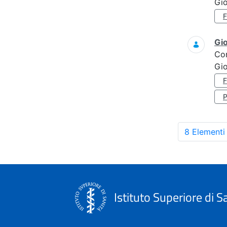
Gi
Gi
Co
Gi
8 Elementi
Istituto Superiore di S