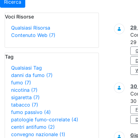
Ricerca
Voci Risorse
Ricerca
29
Qualsiasi Risorsa
Co
Contenuto Web
(7)
29
Tag
Qualsiasi Tag
danni da fumo
(7)
fumo
(7)
3
nicotina
(7)
Co
sigaretta
(7)
30
tabacco
(7)
fumo passivo
(4)
patologie fumo-correlate
(4)
D
centri antifumo
(2)
convegno nazionale
(1)
Gi