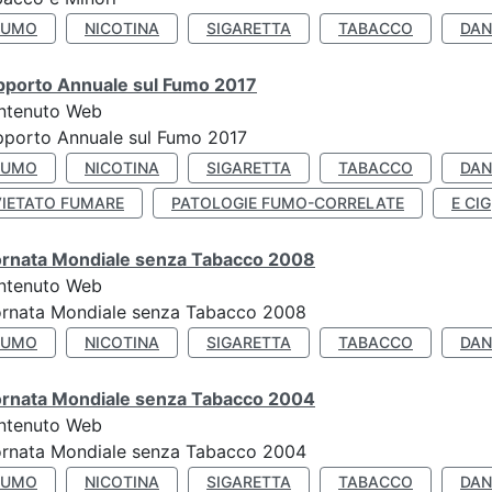
FUMO
NICOTINA
SIGARETTA
TABACCO
DAN
pporto Annuale sul Fumo 2017
ntenuto Web
porto Annuale sul Fumo 2017
FUMO
NICOTINA
SIGARETTA
TABACCO
DAN
VIETATO FUMARE
PATOLOGIE FUMO-CORRELATE
E CIG
ornata Mondiale senza Tabacco 2008
ntenuto Web
ornata Mondiale senza Tabacco 2008
FUMO
NICOTINA
SIGARETTA
TABACCO
DAN
ornata Mondiale senza Tabacco 2004
ntenuto Web
ornata Mondiale senza Tabacco 2004
FUMO
NICOTINA
SIGARETTA
TABACCO
DAN