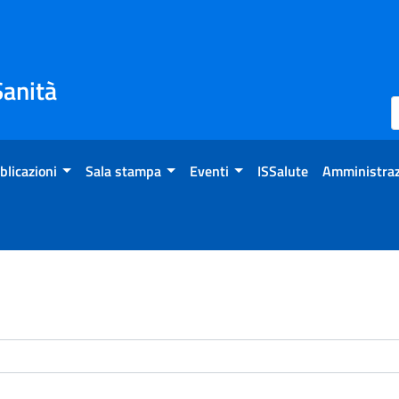
Sanità
blicazioni
Sala stampa
Eventi
ISSalute
Amministraz
enti