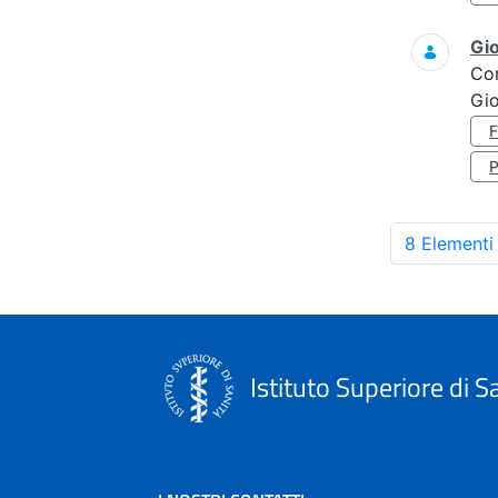
Gi
Co
Gi
8 Elementi
Istituto Superiore di S