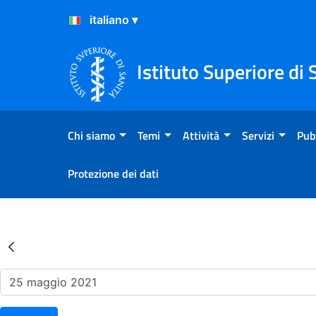
Salta al Contenuto
Salta al Footer
Istituto Superiore di 
Chi siamo
Temi
Attività
Servizi
Pub
Protezione dei dati
Risultati della Ricerca - Ev