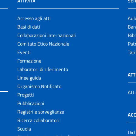
ATTIVITÀ
SER
Accesso agli atti
Aul
Basi di dati
Ban
Collaborazioni internazionali
Bibl
Comitato Etico Nazionale
Patr
Eventi
Tari
Formazione
Laboratori di riferimento
ATT
Linee guida
Organismo Notificato
Atti
Progetti
Pubblicazioni
Registri e sorveglianze
ACC
Ricerca collaboratori
Scuola
Dich