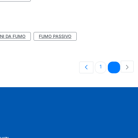
NI DA FUMO
FUMO PASSIVO
Pagina
Pagina
1
2