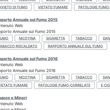
IVIETO DI FUMO
VIETATO FUMARE
PATOLOGIE FUMO
pporto Annuale sul Fumo 2015
ntenuto Web
pporto Annuale sul Fumo 2015
FUMO
NICOTINA
SIGARETTA
TABACCO
DAN
TABACCO RISCALDATO
RAPPORTO ANNUALE SUL FUMO
pporto Annuale sul Fumo 2016
ntenuto Web
pporto Annuale sul Fumo 2016
FUMO
NICOTINA
SIGARETTA
TABACCO
DAN
VIETATO FUMARE
PATOLOGIE FUMO-CORRELATE
E CIG
bacco e Minori
ntenuto Web
acco e Minori