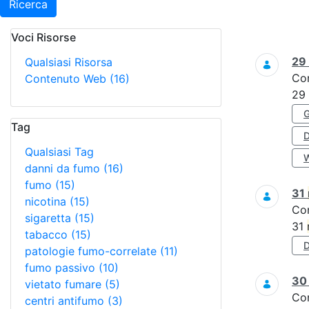
Ricerca
Voci Risorse
Ricerca
29
Qualsiasi Risorsa
Co
Contenuto Web
(16)
29
Tag
Qualsiasi Tag
danni da fumo
(16)
fumo
(15)
31
nicotina
(15)
Co
sigaretta
(15)
31
tabacco
(15)
patologie fumo-correlate
(11)
fumo passivo
(10)
3
vietato fumare
(5)
Co
centri antifumo
(3)