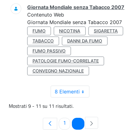
Giornata Mondiale senza Tabacco 2007
Contenuto Web
Giornata Mondiale senza Tabacco 2007
FUMO
NICOTINA
SIGARETTA
TABACCO
DANNI DA FUMO
FUMO PASSIVO
PATOLOGIE FUMO-CORRELATE
CONVEGNO NAZIONALE
8 Elementi
Mostrati 9 - 11 su 11 risultati.
Pagina
Pagina
1
2